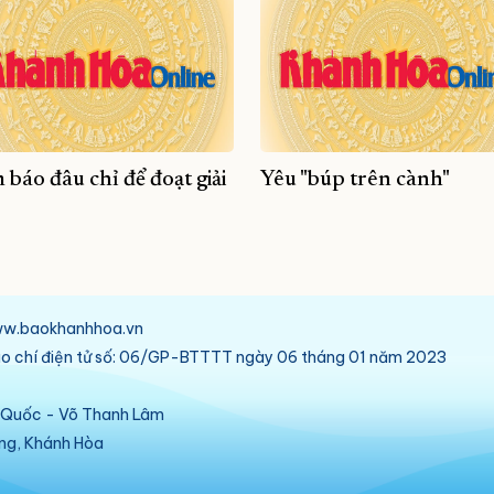
 báo đâu chỉ để đoạt giải
Yêu "búp trên cành"
/www.baokhanhhoa.vn
báo chí điện tử số: 06/GP-BTTTT ngày 06 tháng 01 năm 2023
ú Quốc - Võ Thanh Lâm
ang, Khánh Hòa