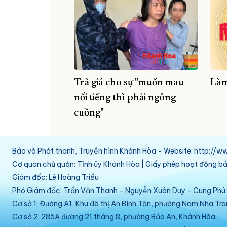
Trả giá cho sự "muốn mau
Làm
nổi tiếng thì phải ngông
cuồng"
Báo và Phát thanh, Truyền hình Khánh Hòa - Website: http:/
Cơ quan chủ quản: Tỉnh ủy Khánh Hòa | Giấy phép hoạt động 
Giám đốc: Lê Hoàng Triều
Phó Giám đốc: Trần Văn Thanh - Nguyễn Xuân Duy - Cung Ph
Cơ sở 1: Đường A1, Khu đô thị An Bình Tân, phường Nam Nha Tr
Cơ sở 2: 285A đường 21 tháng 8, phường Bảo An, Khánh Hòa