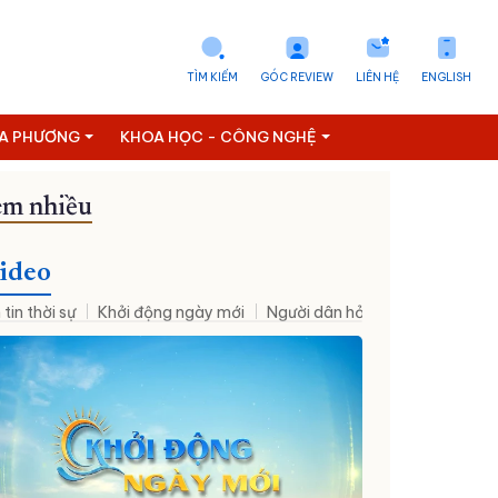
TÌM KIẾM
GÓC REVIEW
LIÊN HỆ
ENGLISH
ỊA PHƯƠNG
KHOA HỌC - CÔNG NGHỆ
m nhiều
Đưa NQ09 vào cuộc sống
ideo
 tin thời sự
Khởi động ngày mới
Người dân hỏi – Cơ quan nhà nư