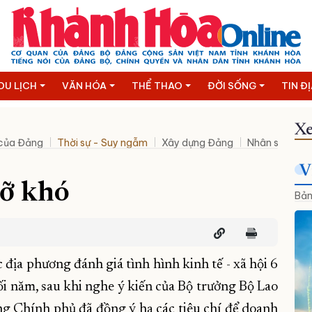
DU LỊCH
VĂN HÓA
THỂ THAO
ĐỜI SỐNG
TIN Đ
Xe
 của Đảng
Thời sự - Suy ngẫm
Xây dựng Đảng
Nhân sự mới
V
gỡ khó
Bản
 địa phương đánh giá tình hình kinh tế - xã hội 6
i năm, sau khi nghe ý kiến của Bộ trưởng Bộ Lao
ng Chính phủ đã đồng ý hạ các tiêu chí để doanh