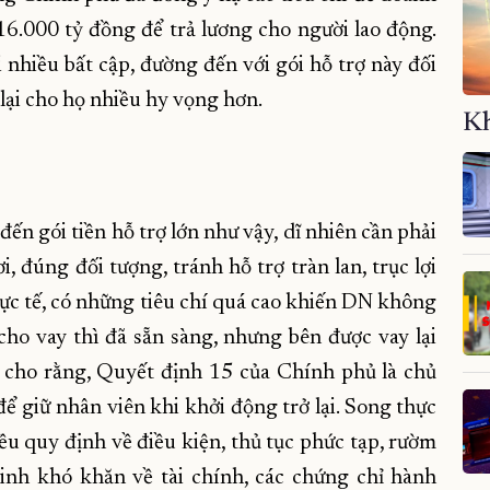
16.000 tỷ đồng để trả lương cho người lao động.
 nhiều bất cập, đường đến với gói hỗ trợ này đối
lại cho họ nhiều hy vọng hơn.
Kh
ến gói tiền hỗ trợ lớn như vậy, dĩ nhiên cần phải
, đúng đối tượng, tránh hỗ trợ tràn lan, trục lợi
hực tế, có những tiêu chí quá cao khiến DN không
 cho vay thì đã sẵn sàng, nhưng bên được vay lại
cho rằng, Quyết định 15 của Chính phủ là chủ
ể giữ nhân viên khi khởi động trở lại. Song thực
iều quy định về điều kiện, thủ tục phức tạp, rườm
inh khó khăn về tài chính, các chứng chỉ hành