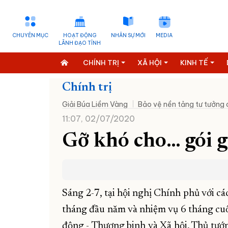
CHUYÊN MỤC
HOẠT ĐỘNG
NHÂN SỰ MỚI
MEDIA
LÃNH ĐẠO TỈNH
CHÍNH TRỊ
XÃ HỘI
KINH TẾ
Chính trị
Giải Búa Liềm Vàng
Bảo vệ nền tảng tư tưởng
11:07, 02/07/2020
Gỡ khó cho… gói 
Sáng 2-7, tại hội nghị Chính phủ với các
tháng đầu năm và nhiệm vụ 6 tháng cuố
động - Thương binh và Xã hội, Thủ tướ