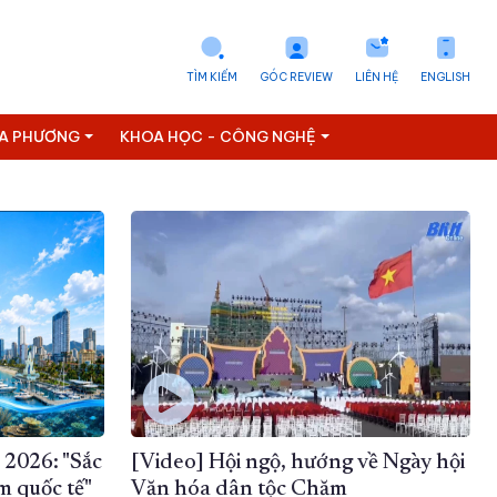
TÌM KIẾM
GÓC REVIEW
LIÊN HỆ
ENGLISH
ỊA PHƯƠNG
KHOA HỌC - CÔNG NGHỆ
 2026: "Sắc
[Video] Hội ngộ, hướng về Ngày hội
m quốc tế"
Văn hóa dân tộc Chăm