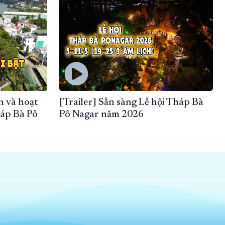
n và hoạt
[Trailer] Sẵn sàng Lễ hội Tháp Bà
háp Bà Pô
Pô Nagar năm 2026