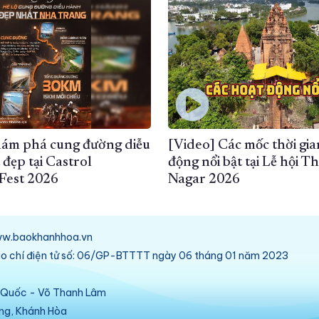
hám phá cung đường diễu
[Video] Các mốc thời gia
 đẹp tại Castrol
động nổi bật tại Lễ hội T
Fest 2026
Nagar 2026
/www.baokhanhhoa.vn
báo chí điện tử số: 06/GP-BTTTT ngày 06 tháng 01 năm 2023
ú Quốc - Võ Thanh Lâm
ang, Khánh Hòa