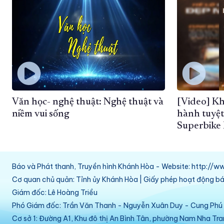
Văn học- nghệ thuật: Nghệ thuật và
[Video] K
niềm vui sống
hành tuyệt
Superbike 
Báo và Phát thanh, Truyền hình Khánh Hòa - Website: http:/
Cơ quan chủ quản: Tỉnh ủy Khánh Hòa | Giấy phép hoạt động 
Giám đốc: Lê Hoàng Triều
Phó Giám đốc: Trần Văn Thanh - Nguyễn Xuân Duy - Cung Ph
Cơ sở 1: Đường A1, Khu đô thị An Bình Tân, phường Nam Nha Tr