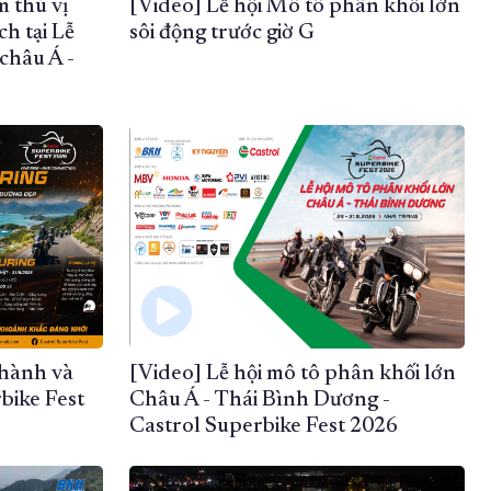
m thú vị
[Video] Lễ hội Mô tô phân khối lớn
h tại Lễ
sôi động trước giờ G
châu Á -
 hành và
[Video] Lễ hội mô tô phân khối lớn
rbike Fest
Châu Á - Thái Bình Dương -
Castrol Superbike Fest 2026