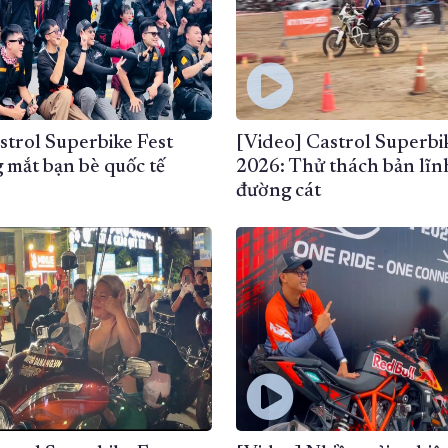
strol Superbike Fest
[Video] Castrol Superbi
 mắt bạn bè quốc tế
2026: Thử thách bản lĩn
đường cát