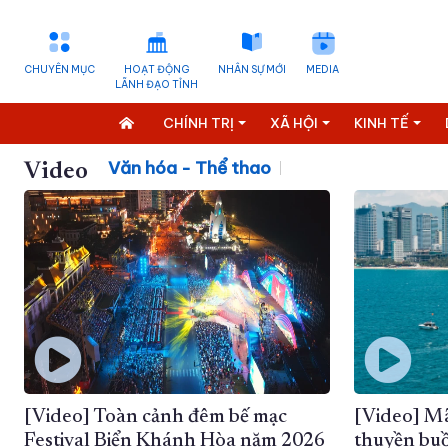
CHUYÊN MỤC
HOẠT ĐỘNG
NHÂN SỰ MỚI
MEDIA
LÃNH ĐẠO TỈNH
CHÍNH TRỊ
XÃ HỘI
KINH TẾ
Văn hóa - Thể thao
Video
[Video] Toàn cảnh đêm bế mạc
[Video] Mã
Festival Biển Khánh Hòa năm 2026
thuyền buồ