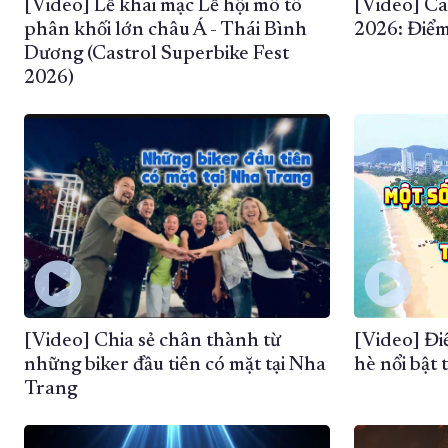
[Video] Lễ khai mạc Lễ hội mô tô
[Video] Ca
phân khối lớn châu Á - Thái Bình
2026: Điểm
Dương (Castrol Superbike Fest
2026)
[Video] Chia sẻ chân thành từ
[Video] Đi
những biker đầu tiên có mặt tại Nha
hè nổi bật
Trang