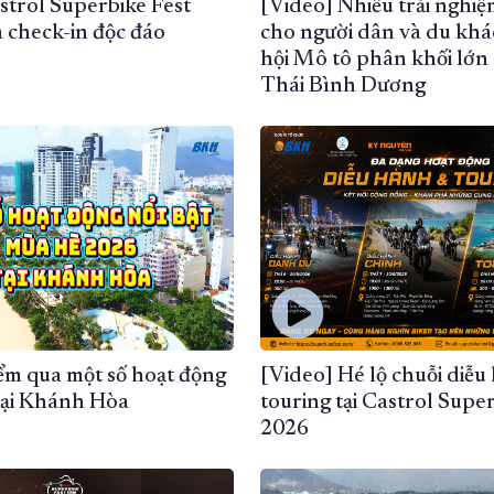
strol Superbike Fest
[Video] Nhiều trải nghiệ
 check-in độc đáo
cho người dân và du khác
hội Mô tô phân khối lớn 
Thái Bình Dương
ểm qua một số hoạt động
[Video] Hé lộ chuỗi diễu
 tại Khánh Hòa
touring tại Castrol Supe
2026