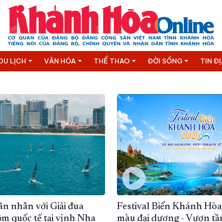
DU LỊCH
VĂN HÓA
THỂ THAO
ĐỜI SỐNG
TIN Đ
n nhãn với Giải đua
Festival Biển Khánh Hòa
m quốc tế tại vịnh Nha
màu đại dương - Vươn tầ