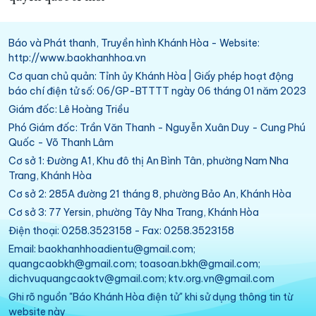
Báo và Phát thanh, Truyền hình Khánh Hòa - Website:
http://www.baokhanhhoa.vn
Cơ quan chủ quản: Tỉnh ủy Khánh Hòa | Giấy phép hoạt động
báo chí điện tử số: 06/GP-BTTTT ngày 06 tháng 01 năm 2023
Giám đốc: Lê Hoàng Triều
Phó Giám đốc: Trần Văn Thanh - Nguyễn Xuân Duy - Cung Phú
Quốc - Võ Thanh Lâm
Cơ sở 1: Đường A1, Khu đô thị An Bình Tân, phường Nam Nha
Trang, Khánh Hòa
Cơ sở 2: 285A đường 21 tháng 8, phường Bảo An, Khánh Hòa
Cơ sở 3: 77 Yersin, phường Tây Nha Trang, Khánh Hòa
Điện thoại: 0258.3523158 - Fax: 0258.3523158
Email: baokhanhhoadientu@gmail.com;
quangcaobkh@gmail.com; toasoan.bkh@gmail.com;
dichvuquangcaoktv@gmail.com; ktv.org.vn@gmail.com
Ghi rõ nguồn "Báo Khánh Hòa điện tử" khi sử dụng thông tin từ
website này