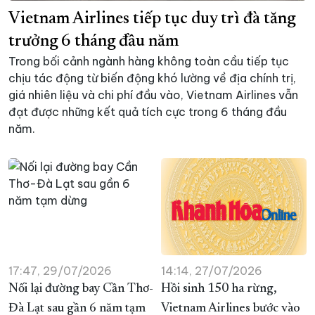
Vietnam Airlines tiếp tục duy trì đà tăng
XÂY DỰNG KHÁNH HÒA TRỞ THÀNH THÀNH PHỐ TRỰC THUỘC 
trưởng 6 tháng đầu năm
ĐẠI HỘI ĐẢNG CÁC CẤP
TRANG CHỦ
VỀ BÁO KHÁNH HÒA
Trong bối cảnh ngành hàng không toàn cầu tiếp tục
chịu tác động từ biến động khó lường về địa chính trị,
giá nhiên liệu và chi phí đầu vào, Vietnam Airlines vẫn
đạt được những kết quả tích cực trong 6 tháng đầu
năm.
17:47, 29/07/2026
14:14, 27/07/2026
Nối lại đường bay Cần Thơ-
Hồi sinh 150 ha rừng,
Đà Lạt sau gần 6 năm tạm
Vietnam Airlines bước vào