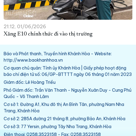
21:12, 01/06/2026
Xăng E10 chính thức đi vào thị trường
Báo và Phát thanh, Truyền hình Khánh Hòa - Website:
http://www.baokhanhhoa.vn
Cơ quan chủ quản: Tỉnh ủy Khánh Hòa | Giấy phép hoạt động
báo chí điện tử số: 06/GP-BTTTT ngày 06 tháng 01 năm 2023
Giám đốc: Lê Hoàng Triều
Phó Giám đốc: Trần Văn Thanh - Nguyễn Xuân Duy - Cung Phú
Quốc - Võ Thanh Lâm
Cơ sở 1: Đường A1, Khu đô thị An Bình Tân, phường Nam Nha
Trang, Khánh Hòa
Cơ sở 2: 285A đường 21 tháng 8, phường Bảo An, Khánh Hòa
Cơ sở 3: 77 Yersin, phường Tây Nha Trang, Khánh Hòa
Điện thoại: 0258.3523158 - Fax: 0258.3523158