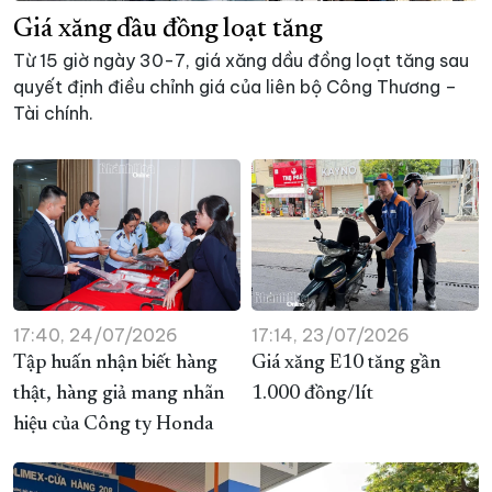
Giá xăng dầu đồng loạt tăng
XÂY DỰNG KHÁNH HÒA TRỞ THÀNH THÀNH PHỐ TRỰC THUỘC 
Từ 15 giờ ngày 30-7, giá xăng dầu đồng loạt tăng sau
ĐẠI HỘI ĐẢNG CÁC CẤP
TRANG CHỦ
VỀ BÁO KHÁNH HÒA
quyết định điều chỉnh giá của liên bộ Công Thương –
Tài chính.
17:40, 24/07/2026
17:14, 23/07/2026
Tập huấn nhận biết hàng
Giá xăng E10 tăng gần
thật, hàng giả mang nhãn
1.000 đồng/lít
hiệu của Công ty Honda