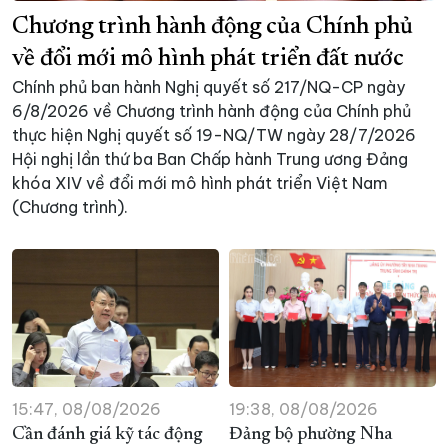
Chương trình hành động của Chính phủ
XÂY DỰNG KHÁNH HÒA TRỞ THÀNH THÀNH PHỐ TRỰC THUỘC 
về đổi mới mô hình phát triển đất nước
ĐẠI HỘI ĐẢNG CÁC CẤP
TRANG CHỦ
VỀ BÁO KHÁNH HÒA
Chính phủ ban hành Nghị quyết số 217/NQ-CP ngày
6/8/2026 về Chương trình hành động của Chính phủ
thực hiện Nghị quyết số 19-NQ/TW ngày 28/7/2026
Hội nghị lần thứ ba Ban Chấp hành Trung ương Đảng
khóa XIV về đổi mới mô hình phát triển Việt Nam
(Chương trình).
15:47, 08/08/2026
19:38, 08/08/2026
Cần đánh giá kỹ tác động
Đảng bộ phường Nha