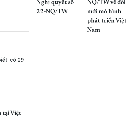
Nghị quyết số
NQ/TW về đổi
22-NQ/TW
mới mô hình
phát triển Việt
Nam
iết, có 29
tại Việt