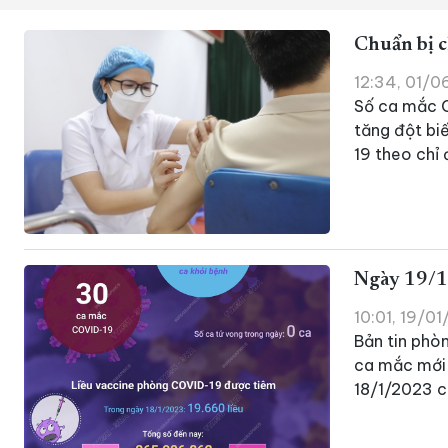
Chuẩn bị c
12:34, 01/
Số ca mắc C
tăng đột bi
19 theo chỉ
Ngày 19/1
10:01, 19/0
Bản tin phò
ca mắc mới 
18/1/2023 c