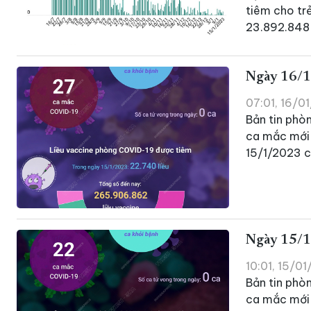
tiêm cho trẻ
23.892.848 l
Ngày 16/1
07:01, 16/0
Bản tin phò
ca mắc mới 
15/1/2023 c
Ngày 15/1
10:01, 15/0
Bản tin phò
ca mắc mới 