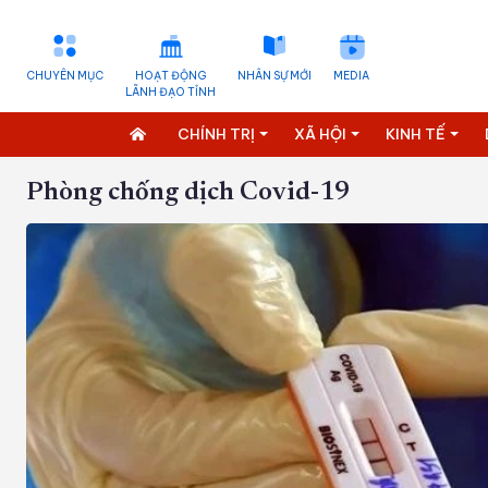
CHUYÊN MỤC
HOẠT ĐỘNG
NHÂN SỰ MỚI
MEDIA
LÃNH ĐẠO TỈNH
CHÍNH TRỊ
XÃ HỘI
KINH TẾ
Phòng chống dịch Covid-19