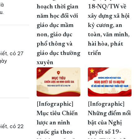
là
hoạch thời gian
18-NQ/TW về
ều.
năm học đối với
xây dựng xã hội
giáo dục mầm
kỷ cương, an
non, giáo dục
toàn, văn minh,
phổ thông và
hài hòa, phát
giáo dục thường
triển
iết, có 27
gày
xuyên
[Infographic]
[Infographic]
Mục tiêu Chiến
Những điểm nổi
lược an ninh
bật của Nghị
iết, có 22
quốc gia theo
quyết số 19-