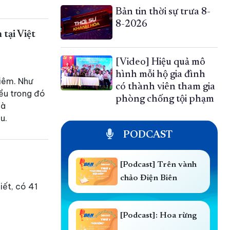
Bản tin thời sự trưa 8-
8-2026
tại Việt
[Video] Hiệu quả mô
hình mỗi hộ gia đình
iêm. Như
có thành viên tham gia
iều trong đó
phòng chống tội phạm
là
u.
PODCAST
[Podcast] Trên vành
chảo Điện Biên
iết, có 41
[Podcast]: Hoa rừng