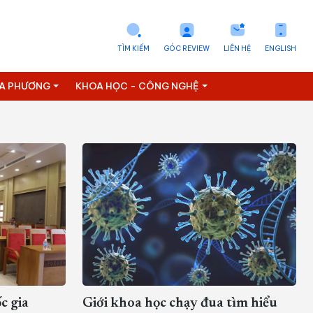
TÌM KIẾM
GÓC REVIEW
LIÊN HỆ
ENGLISH
ỊA PHƯƠNG
KHOA HỌC - CÔNG NGHỆ
c gia
Giới khoa học chạy đua tìm hiểu