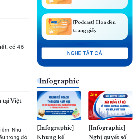
[Podcast] Hoa đèn
trang giấy
iết, có 46
NGHE TẤT CẢ
Infographic
tại Việt
[Infographic]
[Infographic]
tiêm. Như
iều trong đó
Khung kế
Nghị quyết số