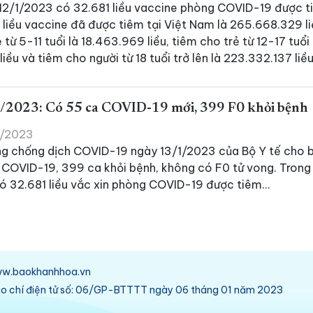
12/1/2023 có 32.681 liều vaccine phòng COVID-19 được t
ố liều vaccine đã được tiêm tại Việt Nam là 265.668.329 l
 từ 5-11 tuổi là 18.463.969 liều, tiêm cho trẻ từ 12-17 tuổi 
iều và tiêm cho người từ 18 tuổi trở lên là 223.332.137 liề
/2023: Có 55 ca COVID-19 mới, 399 F0 khỏi bệnh
1/2023
ng chống dịch COVID-19 ngày 13/1/2023 của Bộ Y tế cho b
COVID-19, 399 ca khỏi bệnh, không có F0 tử vong. Trong
ó 32.681 liều vắc xin phòng COVID-19 được tiêm...
/www.baokhanhhoa.vn
báo chí điện tử số: 06/GP-BTTTT ngày 06 tháng 01 năm 2023