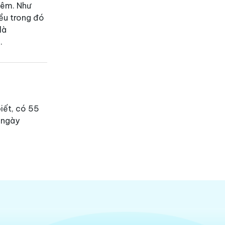
iêm. Như
iều trong đó
là
u.
iết, có 55
 ngày