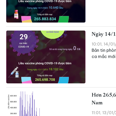
Ngày 14/1
10:01, 14/0
Bản tin phò
ca mắc mới 
Hơn 265,66
Nam
11:01, 13/01