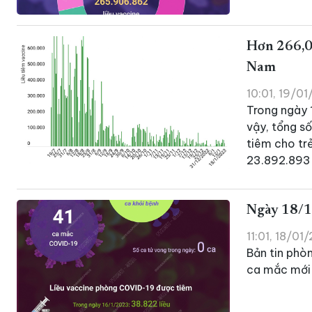
Hơn 266,02
Nam
10:01, 19/0
Trong ngày 
vậy, tổng s
tiêm cho trẻ
23.892.893 l
Ngày 18/1
11:01, 18/01
Bản tin phò
ca mắc mới 