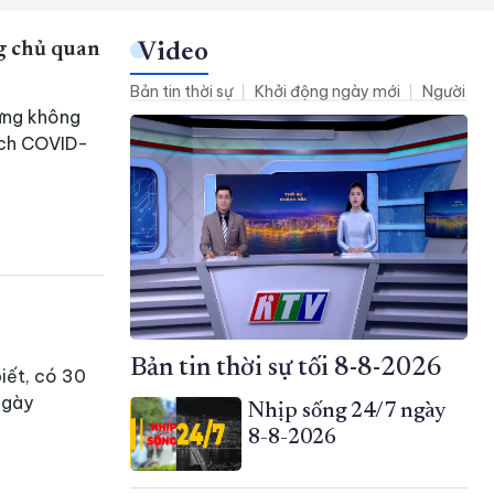
g chủ quan
Video
Bản tin thời sự
Khởi động ngày mới
Người dân
ưng không
dịch COVID-
Bản tin thời sự tối 8-8-2026
iết, có 30
ngày
Nhịp sống 24/7 ngày
8-8-2026