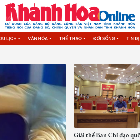
DU LỊCH
VĂN HÓA
THỂ THAO
ĐỜI SỐNG
TIN Đ
Giải thể Ban Chỉ đạo quố