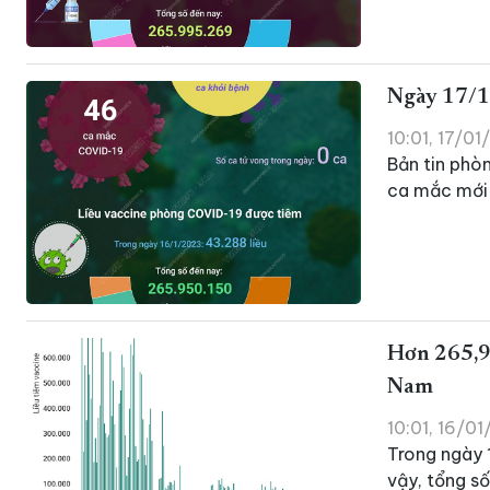
Ngày 17/1
10:01, 17/0
Bản tin phò
ca mắc mới 
Hơn 265,90
Nam
10:01, 16/0
Trong ngày 
vậy, tổng s