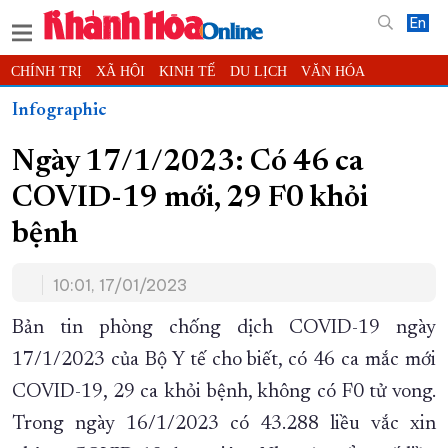
En
CHÍNH TRỊ
XÃ HỘI
KINH TẾ
DU LỊCH
VĂN HÓA
THỂ THAO
ĐỜI SỐNG
TIN ĐỊA PHƯƠNG
Infographic
KHOA HỌC - CÔNG NGHỆ
PHÁP LUẬT
BẠN ĐỌC
PHÓNG SỰ
Ngày 17/1/2023: Có 46 ca
THẾ GIỚI
MULTIMEDIA
VIDEO
ĐỌC BÁO ONLINE
COVID-19 mới, 29 F0 khỏi
PODCAST
THÔNG TIN - QUẢNG CÁO
bệnh
QUY HOẠCH TỈNH KHÁNH HÒA
TRƯỜNG SA BIỂN ĐẢO QUÊ HƯƠNG
10:01, 17/01/2023
CHUNG TAY CẢI CÁCH HÀNH CHÍNH
Bản tin phòng chống dịch COVID-19 ngày
XÂY DỰNG NÔNG THÔN MỚI
LỊCH CẮT ĐIỆN
17/1/2023 của Bộ Y tế cho biết, có 46 ca mắc mới
TÀU - XE - MÁY BAY
COVID-19, 29 ca khỏi bệnh, không có F0 tử vong.
KỶ NIỆM 370 NĂM XÂY DỰNG VÀ PHÁT TRIỂN TỈNH KHÁNH HÒA
Trong ngày 16/1/2023 có 43.288 liều vắc xin
KHOẢNH KHẮC ĐẸP XỨ TRẦM