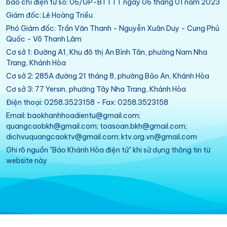
báo chí điện tử số: 06/GP-BTTTT ngày 06 tháng 01 năm 2023
Giám đốc: Lê Hoàng Triều
Phó Giám đốc: Trần Văn Thanh - Nguyễn Xuân Duy - Cung Phú
Quốc - Võ Thanh Lâm
Cơ sở 1: Đường A1, Khu đô thị An Bình Tân, phường Nam Nha
Trang, Khánh Hòa
Cơ sở 2: 285A đường 21 tháng 8, phường Bảo An, Khánh Hòa
Cơ sở 3: 77 Yersin, phường Tây Nha Trang, Khánh Hòa
Điện thoại: 0258.3523158 - Fax: 0258.3523158
Email: baokhanhhoadientu@gmail.com;
quangcaobkh@gmail.com; toasoan.bkh@gmail.com;
dichvuquangcaoktv@gmail.com; ktv.org.vn@gmail.com
Ghi rõ nguồn "Báo Khánh Hòa điện tử" khi sử dụng thông tin từ
website này