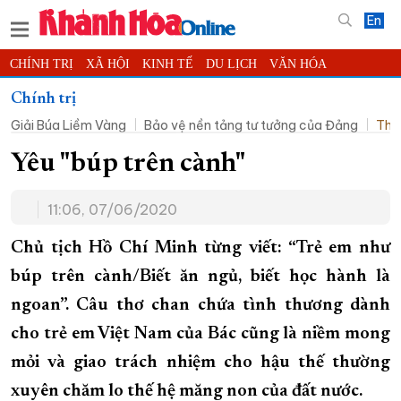
En
CHÍNH TRỊ
XÃ HỘI
KINH TẾ
DU LỊCH
VĂN HÓA
THỂ THAO
ĐỜI SỐNG
TIN ĐỊA PHƯƠNG
Chính trị
Giải Búa Liềm Vàng
Bảo vệ nền tảng tư tưởng của Đảng
Thờ
KHOA HỌC - CÔNG NGHỆ
PHÁP LUẬT
BẠN ĐỌC
PHÓNG SỰ
THẾ GIỚI
MULTIMEDIA
VIDEO
ĐỌC BÁO ONLINE
Yêu "búp trên cành"
PODCAST
THÔNG TIN - QUẢNG CÁO
11:06, 07/06/2020
QUY HOẠCH TỈNH KHÁNH HÒA
Chủ tịch Hồ Chí Minh từng viết: “Trẻ em như
TRƯỜNG SA BIỂN ĐẢO QUÊ HƯƠNG
búp trên cành/Biết ăn ngủ, biết học hành là
CHUNG TAY CẢI CÁCH HÀNH CHÍNH
ngoan”. Câu thơ chan chứa tình thương dành
XÂY DỰNG NÔNG THÔN MỚI
LỊCH CẮT ĐIỆN
cho trẻ em Việt Nam của Bác cũng là niềm mong
TÀU - XE - MÁY BAY
mỏi và giao trách nhiệm cho hậu thế thường
KỶ NIỆM 370 NĂM XÂY DỰNG VÀ PHÁT TRIỂN TỈNH KHÁNH HÒA
xuyên chăm lo thế hệ măng non của đất nước.
KHOẢNH KHẮC ĐẸP XỨ TRẦM