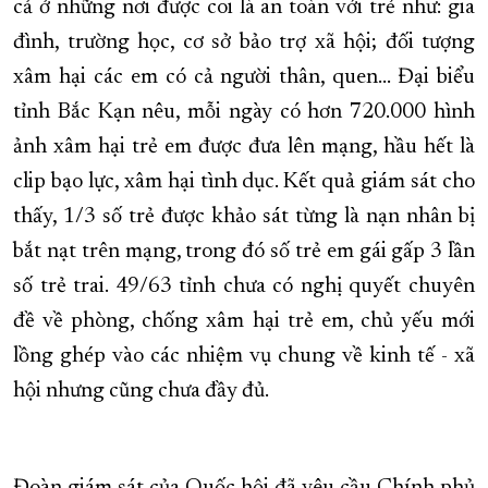
cả ở những nơi được coi là an toàn với trẻ như: gia
đình, trường học, cơ sở bảo trợ xã hội; đối tượng
xâm hại các em có cả người thân, quen… Đại biểu
tỉnh Bắc Kạn nêu, mỗi ngày có hơn 720.000 hình
ảnh xâm hại trẻ em được đưa lên mạng, hầu hết là
clip bạo lực, xâm hại tình dục. Kết quả giám sát cho
thấy, 1/3 số trẻ được khảo sát từng là nạn nhân bị
bắt nạt trên mạng, trong đó số trẻ em gái gấp 3 lần
số trẻ trai. 49/63 tỉnh chưa có nghị quyết chuyên
đề về phòng, chống xâm hại trẻ em, chủ yếu mới
lồng ghép vào các nhiệm vụ chung về kinh tế - xã
hội nhưng cũng chưa đầy đủ.