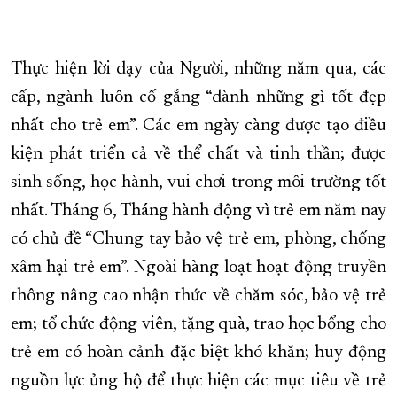
XÂY DỰNG KHÁNH HÒA TRỞ THÀNH THÀNH PHỐ TRỰC THUỘC 
ĐẠI HỘI ĐẢNG CÁC CẤP
TRANG CHỦ
VỀ BÁO KHÁNH HÒA
Thực hiện lời dạy của Người, những năm qua, các
cấp, ngành luôn cố gắng “dành những gì tốt đẹp
nhất cho trẻ em”. Các em ngày càng được tạo điều
kiện phát triển cả về thể chất và tinh thần; được
sinh sống, học hành, vui chơi trong môi trường tốt
nhất. Tháng 6, Tháng hành động vì trẻ em năm nay
có chủ đề “Chung tay bảo vệ trẻ em, phòng, chống
xâm hại trẻ em”. Ngoài hàng loạt hoạt động truyền
thông nâng cao nhận thức về chăm sóc, bảo vệ trẻ
em; tổ chức động viên, tặng quà, trao học bổng cho
trẻ em có hoàn cảnh đặc biệt khó khăn; huy động
nguồn lực ủng hộ để thực hiện các mục tiêu về trẻ