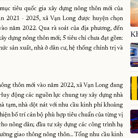
 mục tiêu quốc gia xây dựng nông thôn mới của
ạn 2021 - 2025, xã Vạn Long được huyện chọn
vào năm 2022. Qua rà soát của địa phương, đến
Kh
xây dựng nông thôn mới; 5 tiêu chí chưa đạt gồm:
hức sản xuất, nhà ở dân cư, hệ thống chính trị và
 nông thôn mới vào năm 2022, xã Vạn Long đang
: Huy động các nguồn lực chung tay xây dựng nhà
hà tạm, nhà dột nát với nhu cầu kinh phí khoảng
hiện bố trí cán bộ phù hợp tiêu chuẩn của từng vị
n cho nông dân; đầu tư xây dựng các công trình hạ
 đường giao thông nông thôn… Tổng nhu cầu kinh