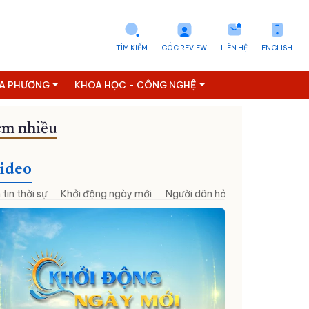
TÌM KIẾM
GÓC REVIEW
LIÊN HỆ
ENGLISH
ỊA PHƯƠNG
KHOA HỌC - CÔNG NGHỆ
m nhiều
ideo
 tin thời sự
Khởi động ngày mới
Người dân hỏi – Cơ quan nhà nư