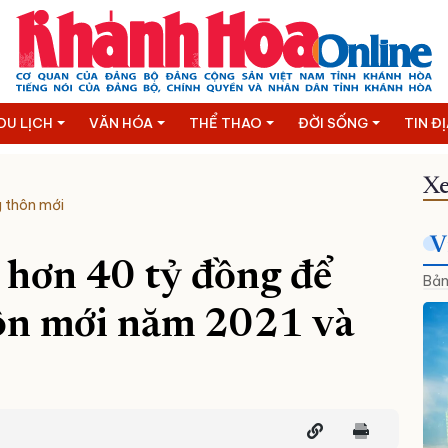
DU LỊCH
VĂN HÓA
THỂ THAO
ĐỜI SỐNG
TIN Đ
Xe
 thôn mới
V
 hơn 40 tỷ đồng để
Bản
ôn mới năm 2021 và