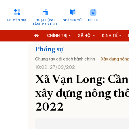
CHUYÊN MỤC
HOẠT ĐỘNG
NHÂN SỰ MỚI
MEDIA
LÃNH ĐẠO TỈNH
CHÍNH TRỊ
XÃ HỘI
KINH TẾ
Phóng sự
Chung tay cải cách hành chính
Xây dựng nông
10:09, 27/09/2021
Xã Vạn Long: Cần
xây dựng nông th
2022