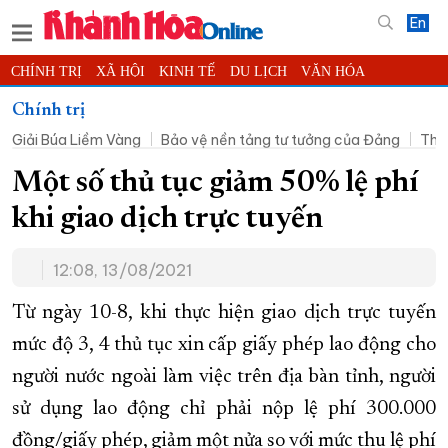
En
CHÍNH TRỊ
XÃ HỘI
KINH TẾ
DU LỊCH
VĂN HÓA
THỂ THAO
ĐỜI SỐNG
TIN ĐỊA PHƯƠNG
Chính trị
Giải Búa Liềm Vàng
Bảo vệ nền tảng tư tưởng của Đảng
Thờ
KHOA HỌC - CÔNG NGHỆ
PHÁP LUẬT
BẠN ĐỌC
PHÓNG SỰ
THẾ GIỚI
MULTIMEDIA
VIDEO
ĐỌC BÁO ONLINE
Một số thủ tục giảm 50% lệ phí
PODCAST
THÔNG TIN - QUẢNG CÁO
khi giao dịch trực tuyến
QUY HOẠCH TỈNH KHÁNH HÒA
12:08, 13/08/2021
TRƯỜNG SA BIỂN ĐẢO QUÊ HƯƠNG
CHUNG TAY CẢI CÁCH HÀNH CHÍNH
Từ ngày 10-8, khi thực hiện giao dịch trực tuyến
mức độ 3, 4 thủ tục xin cấp giấy phép lao động cho
XÂY DỰNG NÔNG THÔN MỚI
LỊCH CẮT ĐIỆN
người nước ngoài làm việc trên địa bàn tỉnh, người
TÀU - XE - MÁY BAY
sử dụng lao động chỉ phải nộp lệ phí 300.000
KỶ NIỆM 370 NĂM XÂY DỰNG VÀ PHÁT TRIỂN TỈNH KHÁNH HÒA
đồng/giấy phép, giảm một nửa so với mức thu lệ phí
KHOẢNH KHẮC ĐẸP XỨ TRẦM