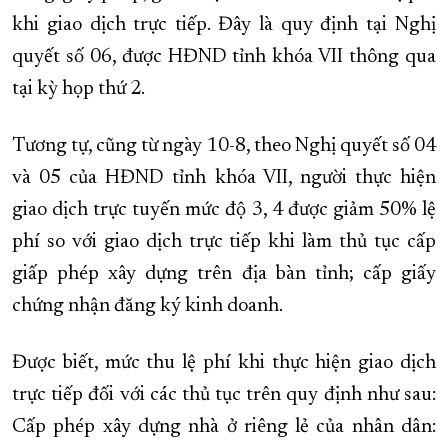
khi giao dịch trực tiếp. Đây là quy định tại Nghị
XÂY DỰNG KHÁNH HÒA TRỞ THÀNH THÀNH PHỐ TRỰC THUỘC 
quyết số 06, được HĐND tỉnh khóa VII thông qua
ĐẠI HỘI ĐẢNG CÁC CẤP
TRANG CHỦ
VỀ BÁO KHÁNH HÒA
tại kỳ họp thứ 2.
Tương tự, cũng từ ngày 10-8, theo Nghị quyết số 04
và 05 của HĐND tỉnh khóa VII, người thực hiện
giao dịch trực tuyến mức độ 3, 4 được giảm 50% lệ
phí so với giao dịch trực tiếp khi làm thủ tục cấp
giấp phép xây dựng trên địa bàn tỉnh; cấp giấy
chứng nhận đăng ký kinh doanh.
Được biết, mức thu lệ phí khi thực hiện giao dịch
trực tiếp đối với các thủ tục trên quy định như sau:
Cấp phép xây dựng nhà ở riêng lẻ của nhân dân: