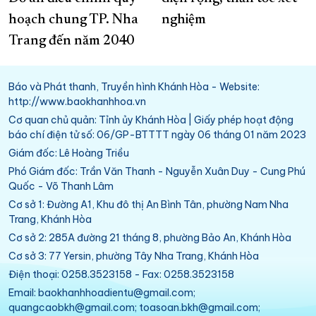
hoạch chung TP. Nha
nghiệm
Trang đến năm 2040
Báo và Phát thanh, Truyền hình Khánh Hòa - Website:
http://www.baokhanhhoa.vn
Cơ quan chủ quản: Tỉnh ủy Khánh Hòa | Giấy phép hoạt động
báo chí điện tử số: 06/GP-BTTTT ngày 06 tháng 01 năm 2023
Giám đốc: Lê Hoàng Triều
Phó Giám đốc: Trần Văn Thanh - Nguyễn Xuân Duy - Cung Phú
Quốc - Võ Thanh Lâm
Cơ sở 1: Đường A1, Khu đô thị An Bình Tân, phường Nam Nha
Trang, Khánh Hòa
Cơ sở 2: 285A đường 21 tháng 8, phường Bảo An, Khánh Hòa
Cơ sở 3: 77 Yersin, phường Tây Nha Trang, Khánh Hòa
Điện thoại: 0258.3523158 - Fax: 0258.3523158
Email: baokhanhhoadientu@gmail.com;
quangcaobkh@gmail.com; toasoan.bkh@gmail.com;