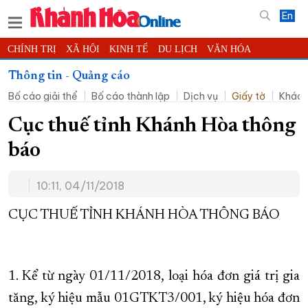
En
CHÍNH TRỊ
XÃ HỘI
KINH TẾ
DU LỊCH
VĂN HÓA
THỂ THAO
ĐỜI SỐNG
TIN ĐỊA PHƯƠNG
Thông tin - Quảng cáo
Bố cáo giải thể
Bố cáo thành lập
Dịch vụ
Giấy tờ
Khác
KHOA HỌC - CÔNG NGHỆ
PHÁP LUẬT
BẠN ĐỌC
PHÓNG SỰ
THẾ GIỚI
MULTIMEDIA
VIDEO
ĐỌC BÁO ONLINE
Cục thuế tỉnh Khánh Hòa thông
PODCAST
THÔNG TIN - QUẢNG CÁO
báo
QUY HOẠCH TỈNH KHÁNH HÒA
10:11, 04/11/2018
TRƯỜNG SA BIỂN ĐẢO QUÊ HƯƠNG
CHUNG TAY CẢI CÁCH HÀNH CHÍNH
CỤC THUẾ TỈNH KHÁNH HÒA THÔNG BÁO
XÂY DỰNG NÔNG THÔN MỚI
LỊCH CẮT ĐIỆN
TÀU - XE - MÁY BAY
1. Kể từ ngày 01/11/2018, loại hóa đơn giá trị gia
KỶ NIỆM 370 NĂM XÂY DỰNG VÀ PHÁT TRIỂN TỈNH KHÁNH HÒA
tăng, ký hiệu mẫu 01GTKT3/001, ký hiệu hóa đơn
KHOẢNH KHẮC ĐẸP XỨ TRẦM