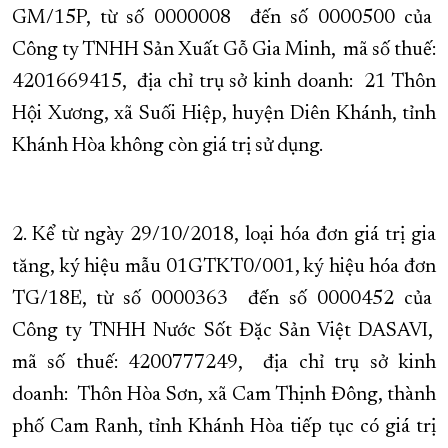
GM/15P, từ số 0000008 đến số 0000500 của
XÂY DỰNG KHÁNH HÒA TRỞ THÀNH THÀNH PHỐ TRỰC THUỘC 
Công ty TNHH Sản Xuất Gỗ Gia Minh, mã số thuế:
ĐẠI HỘI ĐẢNG CÁC CẤP
TRANG CHỦ
VỀ BÁO KHÁNH HÒA
4201669415, địa chỉ trụ sở kinh doanh: 21 Thôn
Hội Xương, xã Suối Hiệp, huyện Diên Khánh, tỉnh
Khánh Hòa không còn giá trị sử dụng.
2. Kể từ ngày 29/10/2018, loại hóa đơn giá trị gia
tăng, ký hiệu mẫu 01GTKT0/001, ký hiệu hóa đơn
TG/18E, từ số 0000363 đến số 0000452 của
Công ty TNHH Nước Sốt Đặc Sản Việt DASAVI,
mã số thuế: 4200777249, địa chỉ trụ sở kinh
doanh: Thôn Hòa Sơn, xã Cam Thịnh Đông, thành
phố Cam Ranh, tỉnh Khánh Hòa tiếp tục có giá trị