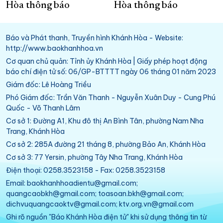
Hòa thông báo
Hòa thông báo
Báo và Phát thanh, Truyền hình Khánh Hòa - Website:
http://www.baokhanhhoa.vn
Cơ quan chủ quản: Tỉnh ủy Khánh Hòa | Giấy phép hoạt động
báo chí điện tử số: 06/GP-BTTTT ngày 06 tháng 01 năm 2023
Giám đốc: Lê Hoàng Triều
Phó Giám đốc: Trần Văn Thanh - Nguyễn Xuân Duy - Cung Phú
Quốc - Võ Thanh Lâm
Cơ sở 1: Đường A1, Khu đô thị An Bình Tân, phường Nam Nha
Trang, Khánh Hòa
Cơ sở 2: 285A đường 21 tháng 8, phường Bảo An, Khánh Hòa
Cơ sở 3: 77 Yersin, phường Tây Nha Trang, Khánh Hòa
Điện thoại: 0258.3523158 - Fax: 0258.3523158
Email: baokhanhhoadientu@gmail.com;
quangcaobkh@gmail.com; toasoan.bkh@gmail.com;
dichvuquangcaoktv@gmail.com; ktv.org.vn@gmail.com
Ghi rõ nguồn "Báo Khánh Hòa điện tử" khi sử dụng thông tin từ