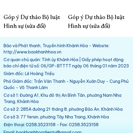
Góp ý Dự thảo Bộ luật
Góp ý Dự thảo Bộ luật
Hình sự (sửa đổi)
Hình sự (sửa đổi)
Báo và Phát thanh, Truyền hình Khánh Hòa - Website:
http://www.baokhanhhoa.vn
Cơ quan chủ quản: Tỉnh ủy Khánh Hòa | Giấy phép hoạt động
báo chí điện tử số: 06/GP-BTTTT ngày 06 tháng 01 năm 2023
Giám đốc: Lê Hoàng Triều
Phó Giám đốc: Trần Văn Thanh - Nguyễn Xuân Duy - Cung Phú
Quốc - Võ Thanh Lâm
Cơ sở 1: Đường A1, Khu đô thị An Bình Tân, phường Nam Nha
Trang, Khánh Hòa
Cơ sở 2: 285A đường 21 tháng 8, phường Bảo An, Khánh Hòa
Cơ sở 3: 77 Yersin, phường Tây Nha Trang, Khánh Hòa
Điện thoại: 0258.3523158 - Fax: 0258.3523158
Email: baokhanhhoadientu@gmail.com;