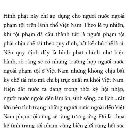
XÂY DỰNG KHÁNH HÒA TRỞ THÀNH THÀNH PHỐ TRỰC THUỘC 
Hình phạt này chỉ áp dụng cho người nước ngoài
ĐẠI HỘI ĐẢNG CÁC CẤP
TRANG CHỦ
VỀ BÁO KHÁNH HÒA
phạm tội trên lãnh thổ Việt Nam. Theo lẽ tự nhiên,
khi tội phạm đã cấu thành tức là người phạm tội
phải chịu chế tài theo quy định, bất kể chủ thể là ai.
Nếu quy định đây là hình phạt chính như hiện
hành, rõ ràng sẽ có những trường hợp người nước
ngoài phạm tội ở Việt Nam nhưng không chịu bất
kỳ chế tài nào mà chỉ bị trục xuất ra khỏi Việt Nam.
Hiện đất nước ta đang trong thời kỳ hội nhập,
người nước ngoài đến làm ăn, sinh sống, du lịch... rất
lớn nên tình trạng những người nước ngoài đến Việt
Nam phạm tội cũng sẽ tăng tương ứng. Đó là chưa
kể tình trạng tội phạm vùng biên giới cũng hết sức