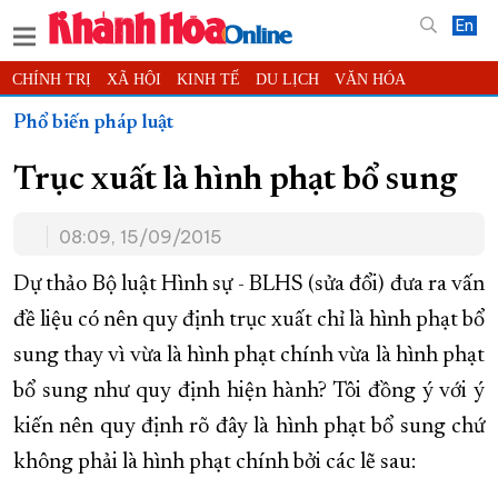
En
CHÍNH TRỊ
XÃ HỘI
KINH TẾ
DU LỊCH
VĂN HÓA
THỂ THAO
ĐỜI SỐNG
TIN ĐỊA PHƯƠNG
Phổ biến pháp luật
KHOA HỌC - CÔNG NGHỆ
PHÁP LUẬT
BẠN ĐỌC
PHÓNG SỰ
Trục xuất là hình phạt bổ sung
THẾ GIỚI
MULTIMEDIA
VIDEO
ĐỌC BÁO ONLINE
PODCAST
THÔNG TIN - QUẢNG CÁO
08:09, 15/09/2015
QUY HOẠCH TỈNH KHÁNH HÒA
Dự thảo Bộ luật Hình sự - BLHS (sửa đổi) đưa ra vấn
TRƯỜNG SA BIỂN ĐẢO QUÊ HƯƠNG
đề liệu có nên quy định trục xuất chỉ là hình phạt bổ
CHUNG TAY CẢI CÁCH HÀNH CHÍNH
sung thay vì vừa là hình phạt chính vừa là hình phạt
XÂY DỰNG NÔNG THÔN MỚI
LỊCH CẮT ĐIỆN
bổ sung như quy định hiện hành? Tôi đồng ý với ý
TÀU - XE - MÁY BAY
kiến nên quy định rõ đây là hình phạt bổ sung chứ
KỶ NIỆM 370 NĂM XÂY DỰNG VÀ PHÁT TRIỂN TỈNH KHÁNH HÒA
không phải là hình phạt chính bởi các lẽ sau:
KHOẢNH KHẮC ĐẸP XỨ TRẦM