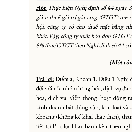
Hỏi:
Thực hiện Nghị định số 44 ngày 
giảm thuế giá trị gia tăng (GTGT) the
hội, công ty có cho thuê mặt bằng n
khát. Vậy, công ty xuất hóa đơn GTGT đ
8% thuế GTGT theo Nghị định số 44 có
(Một côn
Trả lời:
Điểm a, Khoản 1, Điều 1 Nghị
đối với các nhóm hàng hóa, dịch vụ đa
hóa, dịch vụ: Viễn thông, hoạt động t
kinh doanh bất động sản, kim loại và 
khoáng (không kể khai thác than), than
tiết tại Phụ lục I ban hành kèm theo nghị