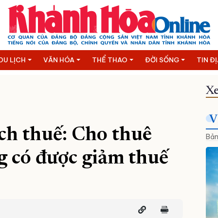
DU LỊCH
VĂN HÓA
THỂ THAO
ĐỜI SỐNG
TIN Đ
Xe
V
ách thuế: Cho thuê
Bản
g có được giảm thuế