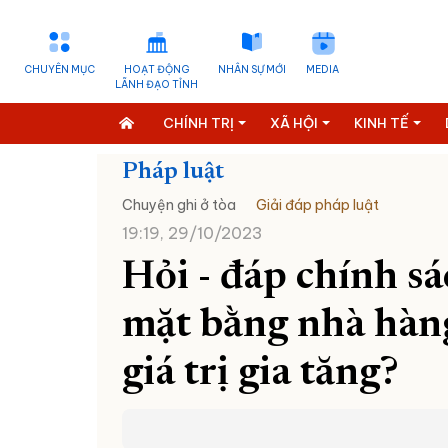
CHUYÊN MỤC
HOẠT ĐỘNG
NHÂN SỰ MỚI
MEDIA
LÃNH ĐẠO TỈNH
CHÍNH TRỊ
XÃ HỘI
KINH TẾ
Pháp luật
Chuyện ghi ở tòa
Giải đáp pháp luật
19:19, 29/10/2023
Hỏi ­- đáp chính s
mặt bằng nhà hàn
giá trị gia tăng?