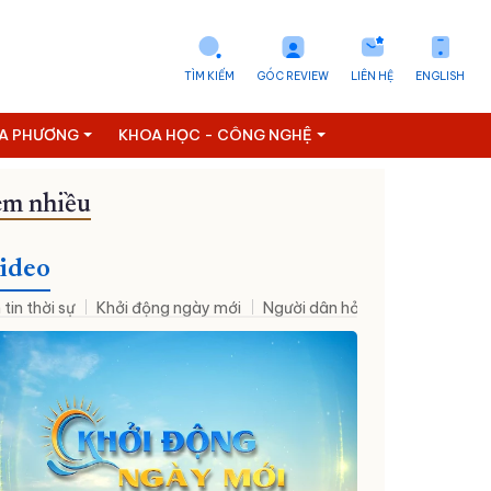
TÌM KIẾM
GÓC REVIEW
LIÊN HỆ
ENGLISH
ỊA PHƯƠNG
KHOA HỌC - CÔNG NGHỆ
m nhiều
ideo
 tin thời sự
Khởi động ngày mới
Người dân hỏi – Cơ quan nhà nư