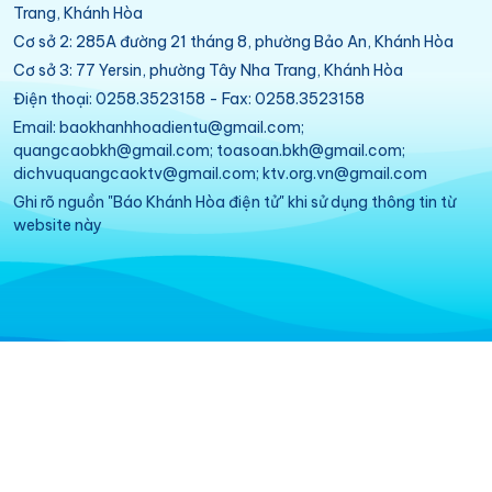
Trang, Khánh Hòa
Cơ sở 2: 285A đường 21 tháng 8, phường Bảo An, Khánh Hòa
Cơ sở 3: 77 Yersin, phường Tây Nha Trang, Khánh Hòa
Điện thoại: 0258.3523158 - Fax: 0258.3523158
Email: baokhanhhoadientu@gmail.com;
quangcaobkh@gmail.com; toasoan.bkh@gmail.com;
dichvuquangcaoktv@gmail.com; ktv.org.vn@gmail.com
Ghi rõ nguồn "Báo Khánh Hòa điện tử" khi sử dụng thông tin từ
website này