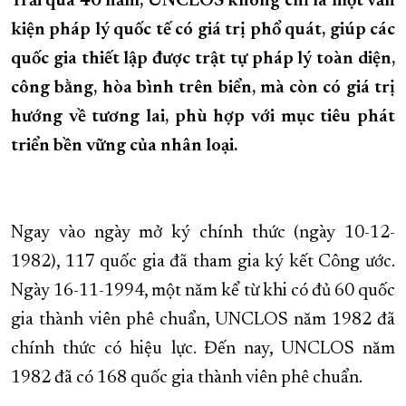
Trải qua 40 năm, UNCLOS không chỉ là một văn
kiện pháp lý quốc tế có giá trị phổ quát, giúp các
XÂY DỰNG KHÁNH HÒA TRỞ THÀNH THÀNH PHỐ TRỰC THUỘC 
quốc gia thiết lập được trật tự pháp lý toàn diện,
ĐẠI HỘI ĐẢNG CÁC CẤP
TRANG CHỦ
VỀ BÁO KHÁNH HÒA
công bằng, hòa bình trên biển, mà còn có giá trị
hướng về tương lai, phù hợp với mục tiêu phát
triển bền vững của nhân loại.
Ngay vào ngày mở ký chính thức (ngày 10-12-
1982), 117 quốc gia đã tham gia ký kết Công ước.
Ngày 16-11-1994, một năm kể từ khi có đủ 60 quốc
gia thành viên phê chuẩn, UNCLOS năm 1982 đã
chính thức có hiệu lực. Đến nay, UNCLOS năm
1982 đã có 168 quốc gia thành viên phê chuẩn.