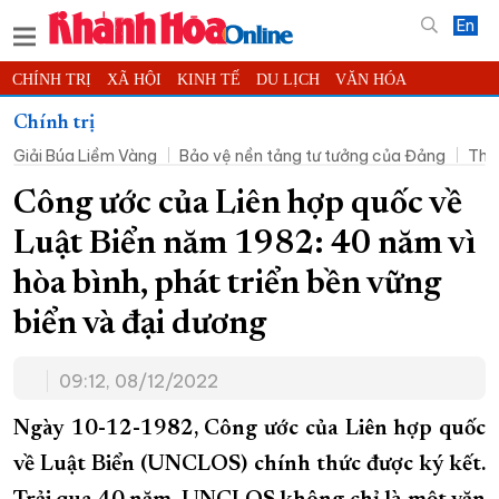
En
CHÍNH TRỊ
XÃ HỘI
KINH TẾ
DU LỊCH
VĂN HÓA
THỂ THAO
ĐỜI SỐNG
TIN ĐỊA PHƯƠNG
Chính trị
Giải Búa Liềm Vàng
Bảo vệ nền tảng tư tưởng của Đảng
Thờ
KHOA HỌC - CÔNG NGHỆ
PHÁP LUẬT
BẠN ĐỌC
PHÓNG SỰ
THẾ GIỚI
MULTIMEDIA
VIDEO
ĐỌC BÁO ONLINE
Công ước của Liên hợp quốc về
PODCAST
THÔNG TIN - QUẢNG CÁO
Luật Biển năm 1982: 40 năm vì
QUY HOẠCH TỈNH KHÁNH HÒA
hòa bình, phát triển bền vững
TRƯỜNG SA BIỂN ĐẢO QUÊ HƯƠNG
biển và đại dương
CHUNG TAY CẢI CÁCH HÀNH CHÍNH
09:12, 08/12/2022
XÂY DỰNG NÔNG THÔN MỚI
LỊCH CẮT ĐIỆN
TÀU - XE - MÁY BAY
Ngày 10-12-1982, Công ước của Liên hợp quốc
KỶ NIỆM 370 NĂM XÂY DỰNG VÀ PHÁT TRIỂN TỈNH KHÁNH HÒA
về Luật Biển (UNCLOS) chính thức được ký kết.
KHOẢNH KHẮC ĐẸP XỨ TRẦM