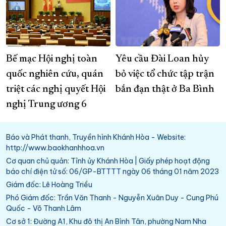
Bế mạc Hội nghị toàn
Yêu cầu Đài Loan hủy
quốc nghiên cứu, quán
bỏ việc tổ chức tập trận
triệt các nghị quyết Hội
bắn đạn thật ở Ba Bình
nghị Trung ương 6
Báo và Phát thanh, Truyền hình Khánh Hòa - Website:
http://www.baokhanhhoa.vn
Cơ quan chủ quản: Tỉnh ủy Khánh Hòa | Giấy phép hoạt động
báo chí điện tử số: 06/GP-BTTTT ngày 06 tháng 01 năm 2023
Giám đốc: Lê Hoàng Triều
Phó Giám đốc: Trần Văn Thanh - Nguyễn Xuân Duy - Cung Phú
Quốc - Võ Thanh Lâm
Cơ sở 1: Đường A1, Khu đô thị An Bình Tân, phường Nam Nha