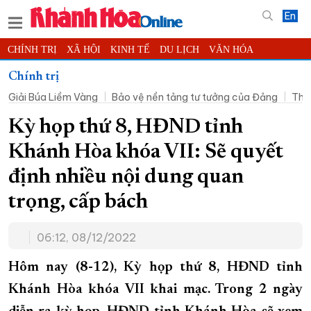
En
CHÍNH TRỊ
XÃ HỘI
KINH TẾ
DU LỊCH
VĂN HÓA
THỂ THAO
ĐỜI SỐNG
TIN ĐỊA PHƯƠNG
Chính trị
Giải Búa Liềm Vàng
Bảo vệ nền tảng tư tưởng của Đảng
Thờ
KHOA HỌC - CÔNG NGHỆ
PHÁP LUẬT
BẠN ĐỌC
PHÓNG SỰ
THẾ GIỚI
MULTIMEDIA
VIDEO
ĐỌC BÁO ONLINE
Kỳ họp thứ 8, HĐND tỉnh
PODCAST
THÔNG TIN - QUẢNG CÁO
Khánh Hòa khóa VII: Sẽ quyết
QUY HOẠCH TỈNH KHÁNH HÒA
định nhiều nội dung quan
TRƯỜNG SA BIỂN ĐẢO QUÊ HƯƠNG
trọng, cấp bách
CHUNG TAY CẢI CÁCH HÀNH CHÍNH
06:12, 08/12/2022
XÂY DỰNG NÔNG THÔN MỚI
LỊCH CẮT ĐIỆN
TÀU - XE - MÁY BAY
Hôm nay (8-12), Kỳ họp thứ 8, HĐND tỉnh
KỶ NIỆM 370 NĂM XÂY DỰNG VÀ PHÁT TRIỂN TỈNH KHÁNH HÒA
Khánh Hòa khóa VII khai mạc. Trong 2 ngày
KHOẢNH KHẮC ĐẸP XỨ TRẦM