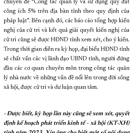
chuyên đề “Công tác quản lý và sử dụng quỹ đất
công ích 5% trên địa bàn tỉnh theo quy định của
pháp luật”. Bên cạnh đó, các báo cáo tổng hợp kiến
nghị của cử tri và kết quả giải quyết kiến nghị của
cử tri cũng sẽ được HĐND tỉnh xem xét, cho ý kiến.
Trong thời gian diễn ra kỳ họp, đại biểu HĐND tỉnh
sẽ chất vấn các vị lãnh đạo UBND tỉnh, người đứng
đầu các cơ quan chuyên môn trong công tác quản
lý nhà nước về những vấn đề nổi lên trong đời sống
xã hội, được cử tri và dư luận quan tâm.
- Được biết, kỳ họp lần này cũng sẽ xem xét, quyết
định kế hoạch phát triển kinh tế - xã hội (KT-XH)
tỉnh năm 2023. Xin ông cho biết một số nội dung