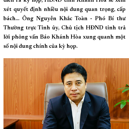
diễn ra kỳ họp, HĐND tỉnh Khánh Hòa sẽ xem
xét quyết định nhiều nội dung quan trọng, cấp
XÂY DỰNG KHÁNH HÒA TRỞ THÀNH THÀNH PHỐ TRỰC THUỘC 
bách… Ông Nguyễn Khắc Toàn - Phó Bí thư
ĐẠI HỘI ĐẢNG CÁC CẤP
TRANG CHỦ
VỀ BÁO KHÁNH HÒA
Thường trực Tỉnh ủy, Chủ tịch HĐND tỉnh trả
lời phỏng vấn Báo Khánh Hòa xung quanh một
số nội dung chính của kỳ họp.