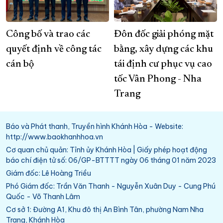
Công bố và trao các
Đôn đốc giải phóng mặt
quyết định về công tác
bằng, xây dựng các khu
cán bộ
tái định cư phục vụ cao
tốc Vân Phong - Nha
Trang
Báo và Phát thanh, Truyền hình Khánh Hòa - Website:
http://www.baokhanhhoa.vn
Cơ quan chủ quản: Tỉnh ủy Khánh Hòa | Giấy phép hoạt động
báo chí điện tử số: 06/GP-BTTTT ngày 06 tháng 01 năm 2023
Giám đốc: Lê Hoàng Triều
Phó Giám đốc: Trần Văn Thanh - Nguyễn Xuân Duy - Cung Phú
Quốc - Võ Thanh Lâm
Cơ sở 1: Đường A1, Khu đô thị An Bình Tân, phường Nam Nha
Trang, Khánh Hòa