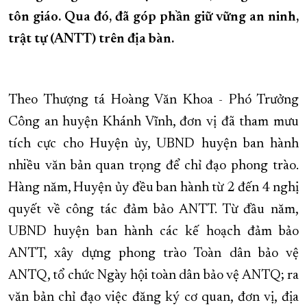
tôn giáo. Qua đó, đã góp phần giữ vững an ninh,
XÂY DỰNG KHÁNH HÒA TRỞ THÀNH THÀNH PHỐ TRỰC THUỘC 
trật tự (ANTT) trên địa bàn.
ĐẠI HỘI ĐẢNG CÁC CẤP
TRANG CHỦ
VỀ BÁO KHÁNH HÒA
Theo Thượng tá Hoàng Văn Khoa - Phó Trưởng
Công an huyện Khánh Vĩnh, đơn vị đã tham mưu
tích cực cho Huyện ủy, UBND huyện ban hành
nhiều văn bản quan trọng để chỉ đạo phong trào.
Hàng năm, Huyện ủy đều ban hành từ 2 đến 4 nghị
quyết về công tác đảm bảo ANTT. Từ đầu năm,
UBND huyện ban hành các kế hoạch đảm bảo
ANTT, xây dựng phong trào Toàn dân bảo vệ
ANTQ, tổ chức Ngày hội toàn dân bảo vệ ANTQ; ra
văn bản chỉ đạo việc đăng ký cơ quan, đơn vị, địa