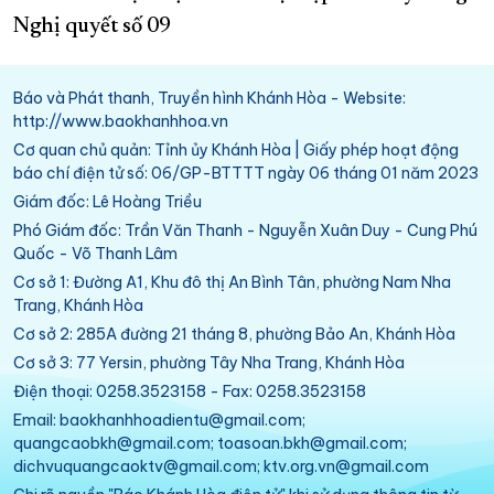
Nghị quyết số 09
Báo và Phát thanh, Truyền hình Khánh Hòa - Website:
http://www.baokhanhhoa.vn
Cơ quan chủ quản: Tỉnh ủy Khánh Hòa | Giấy phép hoạt động
báo chí điện tử số: 06/GP-BTTTT ngày 06 tháng 01 năm 2023
Giám đốc: Lê Hoàng Triều
Phó Giám đốc: Trần Văn Thanh - Nguyễn Xuân Duy - Cung Phú
Quốc - Võ Thanh Lâm
Cơ sở 1: Đường A1, Khu đô thị An Bình Tân, phường Nam Nha
Trang, Khánh Hòa
Cơ sở 2: 285A đường 21 tháng 8, phường Bảo An, Khánh Hòa
Cơ sở 3: 77 Yersin, phường Tây Nha Trang, Khánh Hòa
Điện thoại: 0258.3523158 - Fax: 0258.3523158
Email: baokhanhhoadientu@gmail.com;
quangcaobkh@gmail.com; toasoan.bkh@gmail.com;
dichvuquangcaoktv@gmail.com; ktv.org.vn@gmail.com