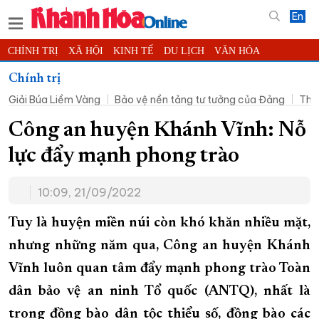
En
CHÍNH TRỊ
XÃ HỘI
KINH TẾ
DU LỊCH
VĂN HÓA
THỂ THAO
ĐỜI SỐNG
TIN ĐỊA PHƯƠNG
Chính trị
Giải Búa Liềm Vàng
Bảo vệ nền tảng tư tưởng của Đảng
Thờ
KHOA HỌC - CÔNG NGHỆ
PHÁP LUẬT
BẠN ĐỌC
PHÓNG SỰ
THẾ GIỚI
MULTIMEDIA
VIDEO
ĐỌC BÁO ONLINE
Công an huyện Khánh Vĩnh: Nỗ
PODCAST
THÔNG TIN - QUẢNG CÁO
lực đẩy mạnh phong trào
QUY HOẠCH TỈNH KHÁNH HÒA
10:09, 21/09/2022
TRƯỜNG SA BIỂN ĐẢO QUÊ HƯƠNG
CHUNG TAY CẢI CÁCH HÀNH CHÍNH
Tuy là huyện miền núi còn khó khăn nhiều mặt,
nhưng những năm qua, Công an huyện Khánh
XÂY DỰNG NÔNG THÔN MỚI
LỊCH CẮT ĐIỆN
Vĩnh luôn quan tâm đẩy mạnh phong trào Toàn
TÀU - XE - MÁY BAY
dân bảo vệ an ninh Tổ quốc (ANTQ), nhất là
KỶ NIỆM 370 NĂM XÂY DỰNG VÀ PHÁT TRIỂN TỈNH KHÁNH HÒA
trong đồng bào dân tộc thiểu số, đồng bào các
KHOẢNH KHẮC ĐẸP XỨ TRẦM