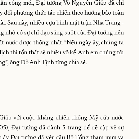
 tấn công mới, Đại tướng Võ Nguyên Giáp đã chỉ
hay đổi phương thức tác chiến theo hướng bảo toàn
ài. Sau này, nhiều cựu binh mặt trận Nha Trang -
g nhờ có sự chỉ đạo sáng suốt của Đại tướng nên
ất nước được thống nhất. “Nếu ngày ấy, chúng ta
ịch thì tổn thất sẽ nhiều vô kể. Anh em chúng tôi
ng”, ông Đỗ Anh Tịnh từng chia sẻ.
Giáp với cuộc kháng chiến chống Mỹ cứu nước
5), Đại tướng đã dành 5 trang để đề cập về sự
hi ấy Đại tướng đã yêu cầu Bộ Tổng tham mưu và