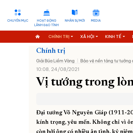
CHUYÊN MỤC
HOẠT ĐỘNG
NHÂN SỰ MỚI
MEDIA
LÃNH ĐẠO TỈNH
CHÍNH TRỊ
XÃ HỘI
KINH TẾ
Chính trị
Giải Búa Liềm Vàng
Bảo vệ nền tảng tư tưởng
10:08, 24/08/2021
Vị tướng trong l
Đại tướng Võ Nguyên Giáp (1911-20
kính trọng, yêu mến. Không chỉ vì ô
còn bởi ông có nhiều ân tình, kỷ niệ