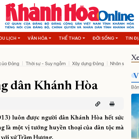
DU LỊCH
VĂN HÓA
THỂ THAO
ĐỜI SỐNG
TIN Đ
Xe
 của Đảng
Thời sự - Suy ngẫm
Xây dựng Đảng
Nhân sự mới
V
òng dân Khánh Hòa
Bản
13) luôn được người dân Khánh Hòa hết sức
ng là một vị tướng huyền thoại của dân tộc mà
m với xứ Trầm Hương.