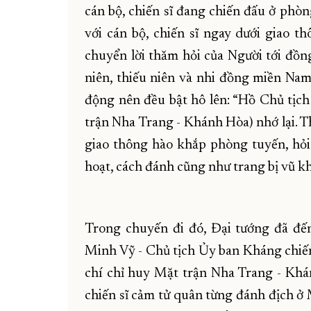
cán bộ, chiến sĩ đang chiến đấu ở phò
với cán bộ, chiến sĩ ngay dưới giao t
chuyển lời thăm hỏi của Người tới đồng
niên, thiếu niên và nhi đồng miền Na
động nên đều bật hô lên: “Hồ Chủ tịch
trận Nha Trang - Khánh Hòa) nhớ lại. T
giao thông hào khắp phòng tuyến, hỏi 
hoạt, cách đánh cũng như trang bị vũ kh
Trong chuyến đi đó, Đại tướng đã đ
Minh Vỹ - Chủ tịch Ủy ban Kháng chiế
chí chỉ huy Mặt trận Nha Trang - Kh
chiến sĩ cảm tử quân từng đánh địch ở 