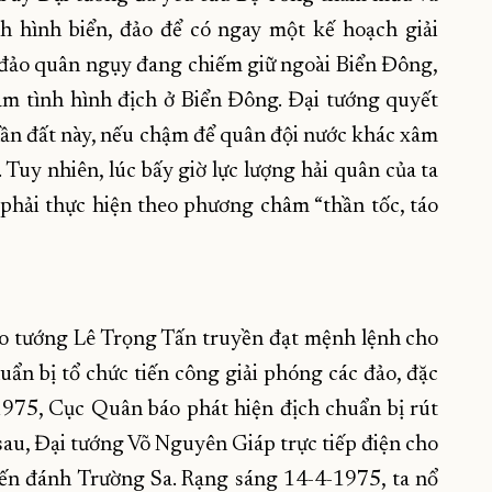
nh hình biển, đảo để có ngay một kế hoạch giải
n đảo quân ngụy đang chiếm giữ ngoài Biển Đông,
ắm tình hình địch ở Biển Đông. Đại tướng quyết
phần đất này, nếu chậm để quân đội nước khác xâm
 Tuy nhiên, lúc bấy giờ lực lượng hải quân của ta
phải thực hiện theo phương châm “thần tốc, táo
ho tướng Lê Trọng Tấn truyền đạt mệnh lệnh cho
ẩn bị tổ chức tiến công giải phóng các đảo, đặc
1975, Cục Quân báo phát hiện địch chuẩn bị rút
sau, Đại tướng Võ Nguyên Giáp trực tiếp điện cho
ến đánh Trường Sa. Rạng sáng 14-4-1975, ta nổ