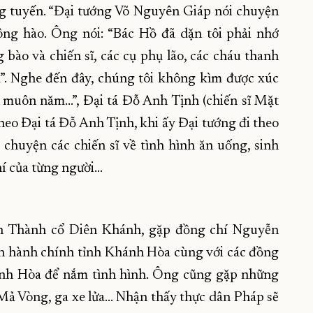
ng tuyến. “Đại tướng Võ Nguyên Giáp nói chuyện
hông hào. Ông nói: “Bác Hồ đã dặn tôi phải nhớ
 bào và chiến sĩ, các cụ phụ lão, các cháu thanh
m”. Nghe đến đây, chúng tôi không kìm được xúc
 muôn năm...”, Đại tá Đỗ Anh Tịnh (chiến sĩ Mặt
heo Đại tá Đỗ Anh Tịnh, khi ấy Đại tướng đi theo
chuyện các chiến sĩ về tình hình ăn uống, sinh
í của từng người...
ến Thành cổ Diên Khánh, gặp đồng chí Nguyễn
n hành chính tỉnh Khánh Hòa cùng với các đồng
ánh Hòa để nắm tình hình. Ông cũng gặp những
Mả Vòng, ga xe lửa... Nhận thấy thực dân Pháp sẽ