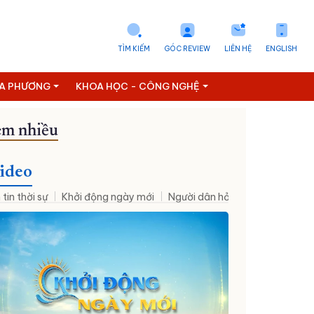
TÌM KIẾM
GÓC REVIEW
LIÊN HỆ
ENGLISH
ỊA PHƯƠNG
KHOA HỌC - CÔNG NGHỆ
m nhiều
Đưa NQ09 vào cuộc sống
ideo
 tin thời sự
Khởi động ngày mới
Người dân hỏi – Cơ quan nhà nư