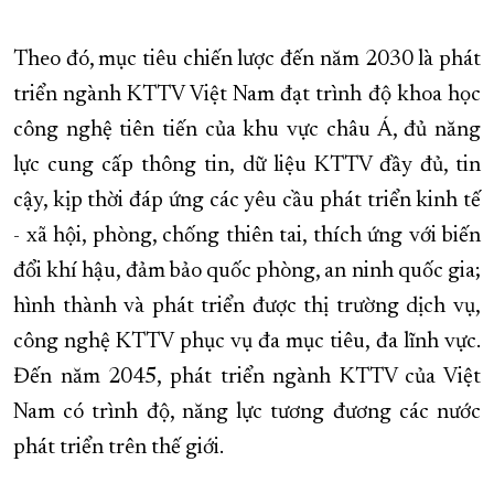
XÂY DỰNG KHÁNH HÒA TRỞ THÀNH THÀNH PHỐ TRỰC THUỘC 
Theo đó, mục tiêu chiến lược đến năm 2030 là phát
ĐẠI HỘI ĐẢNG CÁC CẤP
TRANG CHỦ
VỀ BÁO KHÁNH HÒA
triển ngành KTTV Việt Nam đạt trình độ khoa học
công nghệ tiên tiến của khu vực châu Á, đủ năng
lực cung cấp thông tin, dữ liệu KTTV đầy đủ, tin
cậy, kịp thời đáp ứng các yêu cầu phát triển kinh tế
- xã hội, phòng, chống thiên tai, thích ứng với biến
đổi khí hậu, đảm bảo quốc phòng, an ninh quốc gia;
hình thành và phát triển được thị trường dịch vụ,
công nghệ KTTV phục vụ đa mục tiêu, đa lĩnh vực.
Đến năm 2045, phát triển ngành KTTV của Việt
Nam có trình độ, năng lực tương đương các nước
phát triển trên thế giới.