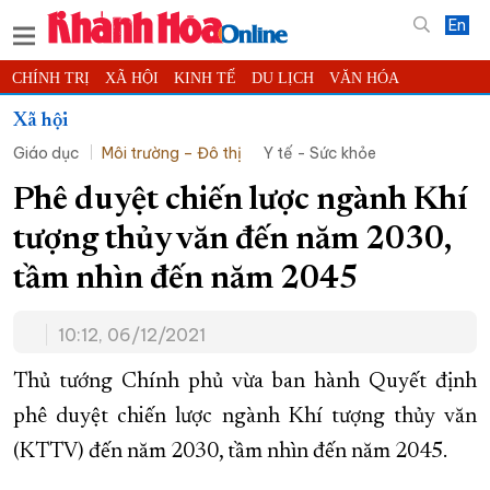
En
CHÍNH TRỊ
XÃ HỘI
KINH TẾ
DU LỊCH
VĂN HÓA
THỂ THAO
ĐỜI SỐNG
TIN ĐỊA PHƯƠNG
Xã hội
Giáo dục
Môi trường – Đô thị
Y tế - Sức khỏe
KHOA HỌC - CÔNG NGHỆ
PHÁP LUẬT
BẠN ĐỌC
PHÓNG SỰ
THẾ GIỚI
MULTIMEDIA
VIDEO
ĐỌC BÁO ONLINE
Phê duyệt chiến lược ngành Khí
PODCAST
THÔNG TIN - QUẢNG CÁO
tượng thủy văn đến năm 2030,
QUY HOẠCH TỈNH KHÁNH HÒA
tầm nhìn đến năm 2045
TRƯỜNG SA BIỂN ĐẢO QUÊ HƯƠNG
10:12, 06/12/2021
CHUNG TAY CẢI CÁCH HÀNH CHÍNH
XÂY DỰNG NÔNG THÔN MỚI
LỊCH CẮT ĐIỆN
Thủ tướng Chính phủ vừa ban hành Quyết định
TÀU - XE - MÁY BAY
phê duyệt chiến lược ngành Khí tượng thủy văn
(KTTV) đến năm 2030, tầm nhìn đến năm 2045.
KỶ NIỆM 370 NĂM XÂY DỰNG VÀ PHÁT TRIỂN TỈNH KHÁNH HÒA
KHOẢNH KHẮC ĐẸP XỨ TRẦM