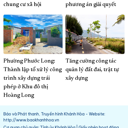
chung cư xã hội
phương án giải quyết
Phường Phước Long:
Tăng cường công tác
Thành lập tổ xử lý công
quản lý đất đai, trật tự
trình xây dựng trái
xây dựng
phép ở Khu đô thị
Hoàng Long
Báo và Phát thanh, Truyền hình Khánh Hòa - Website:
http://www.baokhanhhoa.vn
Cơ quan chủ quản: Tỉnh ủy Khánh Hòa | Giấy phép hoạt động