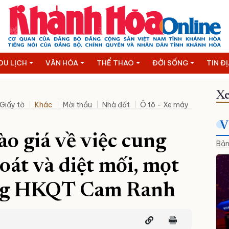
DU LỊCH
VĂN HÓA
THỂ THAO
ĐỜI SỐNG
TIN Đ
Xe
Giấy tờ
Khác
Mời thầu
Nhà đất
Ô tô - Xe máy
Thanh lý
V
o giá về việc cung
Bản
oát và diệt mối, mọt
ảng HKQT Cam Ranh