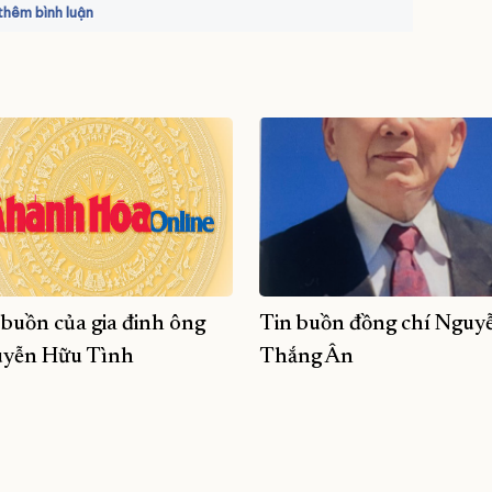
hêm bình luận
 buồn của gia đinh ông
Tin buồn đồng chí Nguy
yễn Hữu Tình
Thắng Ân