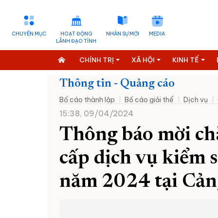
CHUYÊN MỤC
HOẠT ĐỘNG
NHÂN SỰ MỚI
MEDIA
LÃNH ĐẠO TỈNH
CHÍNH TRỊ
XÃ HỘI
KINH TẾ
Thông tin - Quảng cáo
Bố cáo thành lập
Bố cáo giải thể
Dịch vụ
15:38, 09/04/2024
Thông báo mời chà
cấp dịch vụ kiểm s
năm 2024 tại C