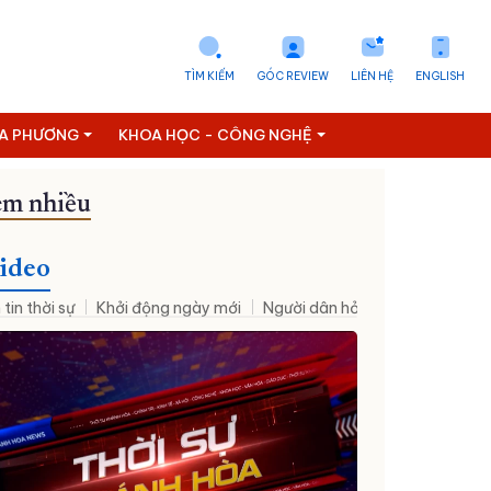
TÌM KIẾM
GÓC REVIEW
LIÊN HỆ
ENGLISH
ỊA PHƯƠNG
KHOA HỌC - CÔNG NGHỆ
m nhiều
Tuyển dụng
ideo
 tin thời sự
Khởi động ngày mới
Người dân hỏi – Cơ quan nhà nư