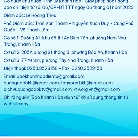
Cơ quan chủ quản: Tỉnh ủy Khánh Hòa | Giấy phép hoạt động
báo chí điện tử số: 06/GP-BTTTT ngày 06 tháng 01 năm 2023
Giám đốc: Lê Hoàng Triều
Phó Giám đốc: Trần Văn Thanh - Nguyễn Xuân Duy - Cung Phú
Quốc - Võ Thanh Lâm
Cơ sở 1: Đường A1, Khu đô thị An Bình Tân, phường Nam Nha
Trang, Khánh Hòa
Cơ sở 2: 285A đường 21 tháng 8, phường Bảo An, Khánh Hòa
Cơ sở 3: 77 Yersin, phường Tây Nha Trang, Khánh Hòa
Điện thoại: 0258.3523158 - Fax: 0258.3523158
Email: baokhanhhoadientu@gmail.com;
quangcaobkh@gmail.com; toasoan.bkh@gmail.com;
dichvuquangcaoktv@gmail.com; ktv.org.vn@gmail.com
Ghi rõ nguồn "Báo Khánh Hòa điện tử" khi sử dụng thông tin từ
website này