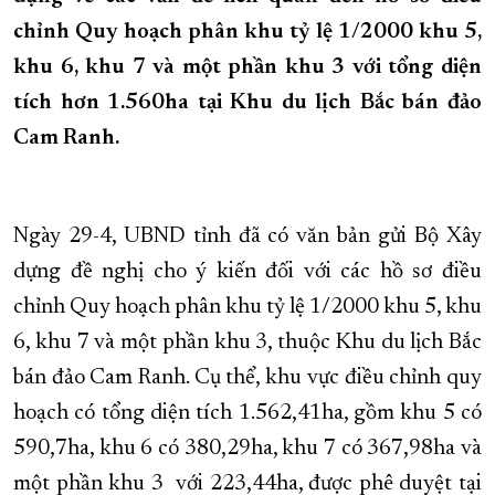
chỉnh Quy hoạch phân khu tỷ lệ 1/2000 khu 5,
XÂY DỰNG KHÁNH HÒA TRỞ THÀNH THÀNH PHỐ TRỰC THUỘC 
khu 6, khu 7 và một phần khu 3 với tổng diện
ĐẠI HỘI ĐẢNG CÁC CẤP
TRANG CHỦ
VỀ BÁO KHÁNH HÒA
tích hơn 1.560ha tại Khu du lịch Bắc bán đảo
Cam Ranh.
Ngày 29-4, UBND tỉnh đã có văn bản gửi Bộ Xây
dựng đề nghị cho ý kiến đối với các hồ sơ điều
chỉnh Quy hoạch phân khu tỷ lệ 1/2000 khu 5, khu
6, khu 7 và một phần khu 3, thuộc Khu du lịch Bắc
bán đảo Cam Ranh. Cụ thể, khu vực điều chỉnh quy
hoạch có tổng diện tích 1.562,41ha, gồm khu 5 có
590,7ha, khu 6 có 380,29ha, khu 7 có 367,98ha và
một phần khu 3 với 223,44ha, được phê duyệt tại