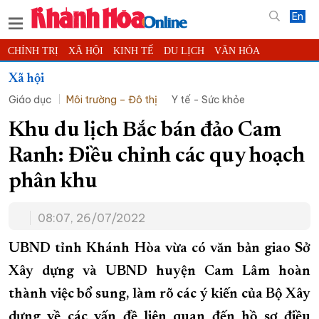
En
CHÍNH TRỊ
XÃ HỘI
KINH TẾ
DU LỊCH
VĂN HÓA
THỂ THAO
ĐỜI SỐNG
TIN ĐỊA PHƯƠNG
Xã hội
Giáo dục
Môi trường – Đô thị
Y tế - Sức khỏe
KHOA HỌC - CÔNG NGHỆ
PHÁP LUẬT
BẠN ĐỌC
PHÓNG SỰ
THẾ GIỚI
MULTIMEDIA
VIDEO
ĐỌC BÁO ONLINE
Khu du lịch Bắc bán đảo Cam
PODCAST
THÔNG TIN - QUẢNG CÁO
Ranh: Điều chỉnh các quy hoạch
QUY HOẠCH TỈNH KHÁNH HÒA
phân khu
TRƯỜNG SA BIỂN ĐẢO QUÊ HƯƠNG
08:07, 26/07/2022
CHUNG TAY CẢI CÁCH HÀNH CHÍNH
XÂY DỰNG NÔNG THÔN MỚI
LỊCH CẮT ĐIỆN
UBND tỉnh Khánh Hòa vừa có văn bản giao Sở
TÀU - XE - MÁY BAY
Xây dựng và UBND huyện Cam Lâm hoàn
thành việc bổ sung, làm rõ các ý kiến của Bộ Xây
KỶ NIỆM 370 NĂM XÂY DỰNG VÀ PHÁT TRIỂN TỈNH KHÁNH HÒA
dựng về các vấn đề liên quan đến hồ sơ điều
KHOẢNH KHẮC ĐẸP XỨ TRẦM