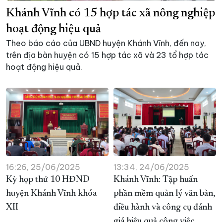
Khánh Vĩnh có 15 hợp tác xã nông nghiệp
XÂY DỰNG KHÁNH HÒA TRỞ THÀNH THÀNH PHỐ TRỰC THUỘC 
hoạt động hiệu quả
ĐẠI HỘI ĐẢNG CÁC CẤP
TRANG CHỦ
VỀ BÁO KHÁNH HÒA
Theo báo cáo của UBND huyện Khánh Vĩnh, đến nay,
trên địa bàn huyện có 15 hợp tác xã và 23 tổ hợp tác
hoạt động hiệu quả.
16:26, 25/06/2025
13:34, 24/06/2025
Kỳ họp thứ 10 HĐND
Khánh Vĩnh: Tập huấn
huyện Khánh Vĩnh khóa
phần mềm quản lý văn bản,
XII
điều hành và công cụ đánh
giá hiệu quả công việc