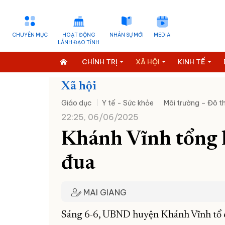
CHUYÊN MỤC
HOẠT ĐỘNG
NHÂN SỰ MỚI
MEDIA
LÃNH ĐẠO TỈNH
CHÍNH TRỊ
XÃ HỘI
KINH TẾ
Xã hội
Giáo dục
Y tế - Sức khỏe
Môi trường – Đô th
22:25, 06/06/2025
Khánh Vĩnh tổng k
đua
MAI GIANG
Sáng 6-6, UBND huyện Khánh Vĩnh tổ ch