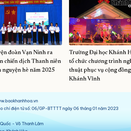
ện đoàn Vạn Ninh ra
Trường Đại học Khánh 
n chiến dịch Thanh niên
tổ chức chương trình ng
h nguyện hè năm 2025
thuật phục vụ cộng đồng 
Khánh Vĩnh
/www.baokhanhhoa.vn
báo chí điện tử số: 06/GP-BTTTT ngày 06 tháng 01 năm 2023
ú Quốc - Võ Thanh Lâm