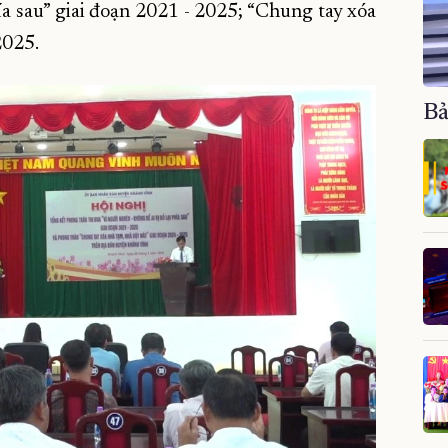
hía sau” giai đoạn 2021 - 2025; “Chung tay xóa
2025.
Bả