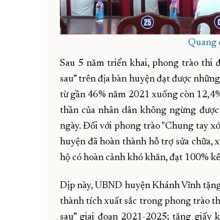
Quang c
Sau 5 năm triển khai, phong trào thi đ
sau” trên địa bàn huyện đạt được những
từ gần 46% năm 2021 xuống còn 12,4% v
thần của nhân dân không ngừng được c
ngày. Đối với phong trào "Chung tay xó
huyện đã hoàn thành hỗ trợ sửa chữa, 
hộ có hoàn cảnh khó khăn, đạt 100% kế
Dịp này, UBND huyện Khánh Vĩnh tặng g
thành tích xuất sắc trong phong trào th
sau” giai đoạn 2021-2025; tặng giấy k