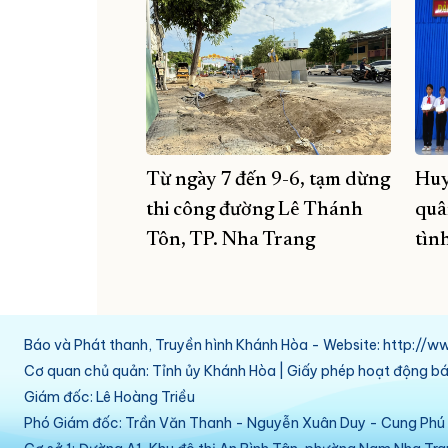
Từ ngày 7 đến 9-6, tạm dừng
Huy
thi công đường Lê Thánh
quâ
Tôn, TP. Nha Trang
tìn
Báo và Phát thanh, Truyền hình Khánh Hòa - Website: http:/
Cơ quan chủ quản: Tỉnh ủy Khánh Hòa | Giấy phép hoạt động 
Giám đốc: Lê Hoàng Triều
Phó Giám đốc: Trần Văn Thanh - Nguyễn Xuân Duy - Cung Ph