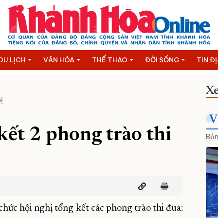
DU LỊCH
VĂN HÓA
THỂ THAO
ĐỜI SỐNG
TIN Đ
Xe
ị
V
ết 2 phong trào thi
Bản
ức hội nghị tổng kết các phong trào thi đua: