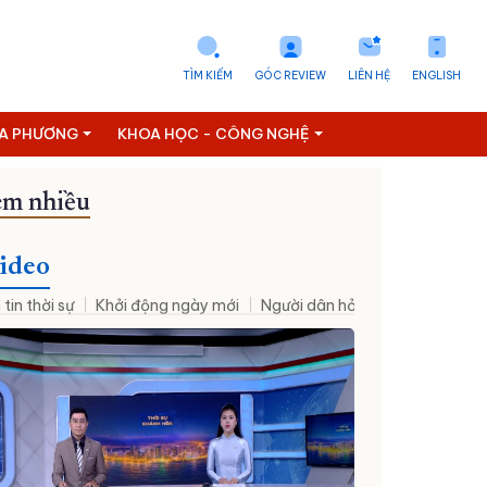
TÌM KIẾM
GÓC REVIEW
LIÊN HỆ
ENGLISH
ỊA PHƯƠNG
KHOA HỌC - CÔNG NGHỆ
m nhiều
ideo
 tin thời sự
Khởi động ngày mới
Người dân hỏi – Cơ quan nhà nư