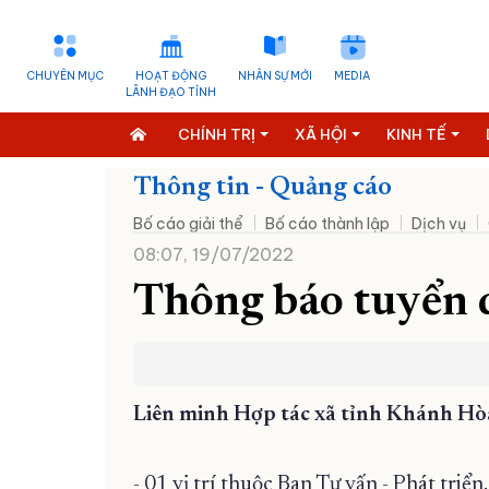
CHUYÊN MỤC
HOẠT ĐỘNG
NHÂN SỰ MỚI
MEDIA
LÃNH ĐẠO TỈNH
CHÍNH TRỊ
XÃ HỘI
KINH TẾ
Thông tin - Quảng cáo
Bố cáo giải thể
Bố cáo thành lập
Dịch vụ
08:07, 19/07/2022
Thông báo tuyển 
Liên minh Hợp tác xã tỉnh Khánh Hòa
- 01 vị trí thuộc Ban Tư vấn - Phát triển.