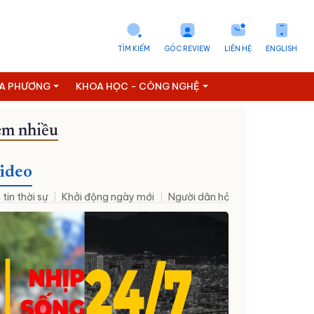
TÌM KIẾM
GÓC REVIEW
LIÊN HỆ
ENGLISH
ỊA PHƯƠNG
KHOA HỌC - CÔNG NGHỆ
m nhiều
Tuyển dụng
ideo
 tin thời sự
Khởi động ngày mới
Người dân hỏi – Cơ quan nhà nư