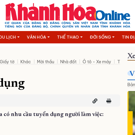
DU LỊCH
VĂN HÓA
THỂ THAO
ĐỜI SỐNG
TIN Đ
Xe
Giấy tờ
Khác
Mời thầu
Nhà đất
Ô tô - Xe máy
Thanh lý
V
dụng
Bản
 có nhu cầu tuyển dụng người làm việc: