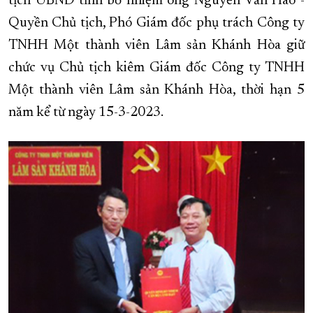
tịch UBND tỉnh bổ nhiệm ông Nguyễn Văn Hào -
Quyền Chủ tịch, Phó Giám đốc phụ trách Công ty
XÂY DỰNG KHÁNH HÒA TRỞ THÀNH THÀNH PHỐ TRỰC THUỘC 
TNHH Một thành viên Lâm sản Khánh Hòa giữ
ĐẠI HỘI ĐẢNG CÁC CẤP
TRANG CHỦ
VỀ BÁO KHÁNH HÒA
chức vụ Chủ tịch kiêm Giám đốc Công ty TNHH
Một thành viên Lâm sản Khánh Hòa, thời hạn 5
năm kể từ ngày 15-3-2023.