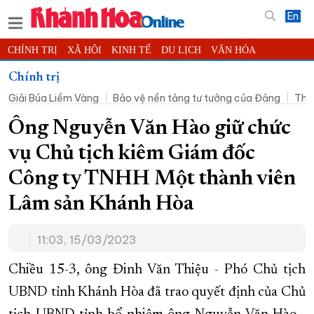
En
CHÍNH TRỊ
XÃ HỘI
KINH TẾ
DU LỊCH
VĂN HÓA
THỂ THAO
ĐỜI SỐNG
TIN ĐỊA PHƯƠNG
Chính trị
Giải Búa Liềm Vàng
Bảo vệ nền tảng tư tưởng của Đảng
Thờ
KHOA HỌC - CÔNG NGHỆ
PHÁP LUẬT
BẠN ĐỌC
PHÓNG SỰ
THẾ GIỚI
MULTIMEDIA
VIDEO
ĐỌC BÁO ONLINE
Ông Nguyễn Văn Hào giữ chức
PODCAST
THÔNG TIN - QUẢNG CÁO
vụ Chủ tịch kiêm Giám đốc
QUY HOẠCH TỈNH KHÁNH HÒA
Công ty TNHH Một thành viên
TRƯỜNG SA BIỂN ĐẢO QUÊ HƯƠNG
Lâm sản Khánh Hòa
CHUNG TAY CẢI CÁCH HÀNH CHÍNH
11:03, 15/03/2023
XÂY DỰNG NÔNG THÔN MỚI
LỊCH CẮT ĐIỆN
TÀU - XE - MÁY BAY
Chiều 15-3, ông Đinh Văn Thiệu - Phó Chủ tịch
KỶ NIỆM 370 NĂM XÂY DỰNG VÀ PHÁT TRIỂN TỈNH KHÁNH HÒA
UBND tỉnh Khánh Hòa đã trao quyết định của Chủ
KHOẢNH KHẮC ĐẸP XỨ TRẦM