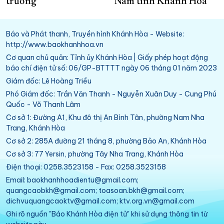
trường
Nam tỉnh Khánh Hòa
Báo và Phát thanh, Truyền hình Khánh Hòa - Website:
http://www.baokhanhhoa.vn
Cơ quan chủ quản: Tỉnh ủy Khánh Hòa | Giấy phép hoạt động
báo chí điện tử số: 06/GP-BTTTT ngày 06 tháng 01 năm 2023
Giám đốc: Lê Hoàng Triều
Phó Giám đốc: Trần Văn Thanh - Nguyễn Xuân Duy - Cung Phú
Quốc - Võ Thanh Lâm
Cơ sở 1: Đường A1, Khu đô thị An Bình Tân, phường Nam Nha
Trang, Khánh Hòa
Cơ sở 2: 285A đường 21 tháng 8, phường Bảo An, Khánh Hòa
Cơ sở 3: 77 Yersin, phường Tây Nha Trang, Khánh Hòa
Điện thoại: 0258.3523158 - Fax: 0258.3523158
Email: baokhanhhoadientu@gmail.com;
quangcaobkh@gmail.com; toasoan.bkh@gmail.com;
dichvuquangcaoktv@gmail.com; ktv.org.vn@gmail.com
Ghi rõ nguồn "Báo Khánh Hòa điện tử" khi sử dụng thông tin từ