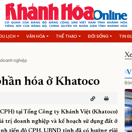
DU LỊCH
VĂN HÓA
THỂ THAO
ĐỜI SỐNG
TIN Đ
Xe
 doanh nghiệp
V
phần hóa ở Khatoco
Bản
 (CPH) tại Tổng Công ty Khánh Việt (Khatoco)
á trị doanh nghiệp và kế hoạch sử dụng đất ở
anh tiến độ CPH, UBND tỉnh đã có hướng giải