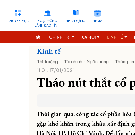
CHUYÊN MỤC
HOẠT ĐỘNG
NHÂN SỰ MỚI
MEDIA
LÃNH ĐẠO TỈNH
CHÍNH TRỊ
XÃ HỘI
KINH TẾ
Kinh tế
Thị trường
Tài chính - Ngân hàng
Thông tin
11:01, 17/01/2021
Tháo nút thắt cổ 
Thời gian qua, công tác cổ phần hóa
gặp khó khăn trong khâu xác định gi
Hà Nội, TP. Hồ Chí Minh. Để đẩy nh