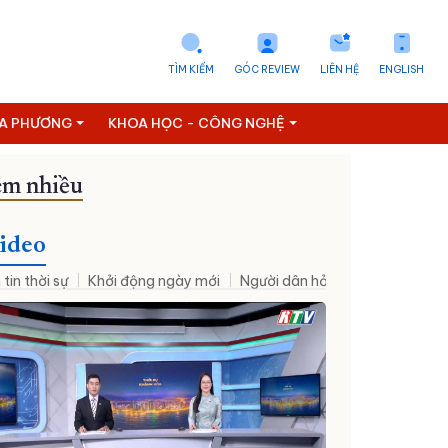
TÌM KIẾM
GÓC REVIEW
LIÊN HỆ
ENGLISH
ỊA PHƯƠNG
KHOA HỌC - CÔNG NGHỆ
m nhiều
ideo
 tin thời sự
Khởi động ngày mới
Người dân hỏi – Cơ quan nhà nư