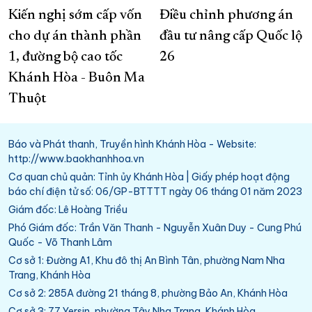
Kiến nghị sớm cấp vốn
Điều chỉnh phương án
cho dự án thành phần
đầu tư nâng cấp Quốc lộ
1, đường bộ cao tốc
26
Khánh Hòa - Buôn Ma
Thuột
Báo và Phát thanh, Truyền hình Khánh Hòa - Website:
http://www.baokhanhhoa.vn
Cơ quan chủ quản: Tỉnh ủy Khánh Hòa | Giấy phép hoạt động
báo chí điện tử số: 06/GP-BTTTT ngày 06 tháng 01 năm 2023
Giám đốc: Lê Hoàng Triều
Phó Giám đốc: Trần Văn Thanh - Nguyễn Xuân Duy - Cung Phú
Quốc - Võ Thanh Lâm
Cơ sở 1: Đường A1, Khu đô thị An Bình Tân, phường Nam Nha
Trang, Khánh Hòa
Cơ sở 2: 285A đường 21 tháng 8, phường Bảo An, Khánh Hòa
Cơ sở 3: 77 Yersin, phường Tây Nha Trang, Khánh Hòa