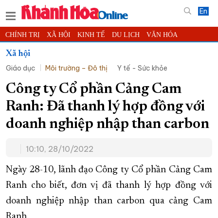
En
CHÍNH TRỊ
XÃ HỘI
KINH TẾ
DU LỊCH
VĂN HÓA
THỂ THAO
ĐỜI SỐNG
TIN ĐỊA PHƯƠNG
Xã hội
Giáo dục
Môi trường – Đô thị
Y tế - Sức khỏe
KHOA HỌC - CÔNG NGHỆ
PHÁP LUẬT
BẠN ĐỌC
PHÓNG SỰ
THẾ GIỚI
MULTIMEDIA
VIDEO
ĐỌC BÁO ONLINE
Công ty Cổ phần Cảng Cam
PODCAST
THÔNG TIN - QUẢNG CÁO
Ranh: Đã thanh lý hợp đồng với
QUY HOẠCH TỈNH KHÁNH HÒA
doanh nghiệp nhập than carbon
TRƯỜNG SA BIỂN ĐẢO QUÊ HƯƠNG
10:10, 28/10/2022
CHUNG TAY CẢI CÁCH HÀNH CHÍNH
XÂY DỰNG NÔNG THÔN MỚI
LỊCH CẮT ĐIỆN
Ngày 28-10, lãnh đạo Công ty Cổ phần Cảng Cam
TÀU - XE - MÁY BAY
Ranh cho biết, đơn vị đã thanh lý hợp đồng với
doanh nghiệp nhập than carbon qua cảng Cam
KỶ NIỆM 370 NĂM XÂY DỰNG VÀ PHÁT TRIỂN TỈNH KHÁNH HÒA
Ranh.
KHOẢNH KHẮC ĐẸP XỨ TRẦM