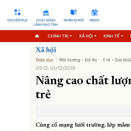
CHUYÊN MỤC
HOẠT ĐỘNG
NHÂN SỰ MỚI
MEDIA
LÃNH ĐẠO TỈNH
CHÍNH TRỊ
XÃ HỘI
KINH TẾ
Xã hội
Giáo dục
Môi trường – Đô thị
Y tế - Sức khỏ
09:12, 01/12/2019
Nâng cao chất lượ
trẻ
Củng cố mạng lưới trường, lớp mầm