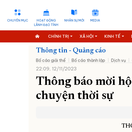
CHUYÊN MỤC
HOẠT ĐỘNG
NHÂN SỰ MỚI
MEDIA
LÃNH ĐẠO TỈNH
CHÍNH TRỊ
XÃ HỘI
KINH TẾ
Thông tin - Quảng cáo
Bố cáo giải thể
Bố cáo thành lập
Dịch vụ
22:09, 12/11/2023
Thông báo mời hội
chuyện thời sự
TH