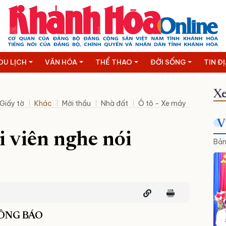
DU LỊCH
VĂN HÓA
THỂ THAO
ĐỜI SỐNG
TIN Đ
Xe
Giấy tờ
Khác
Mời thầu
Nhà đất
Ô tô - Xe máy
Thanh lý
V
 viên nghe nói
Bản
ÔNG BÁO