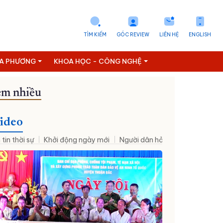
TÌM KIẾM
GÓC REVIEW
LIÊN HỆ
ENGLISH
ỊA PHƯƠNG
KHOA HỌC - CÔNG NGHỆ
m nhiều
Tuyển dụng
ideo
 tin thời sự
Khởi động ngày mới
Người dân hỏi – Cơ quan nhà nư