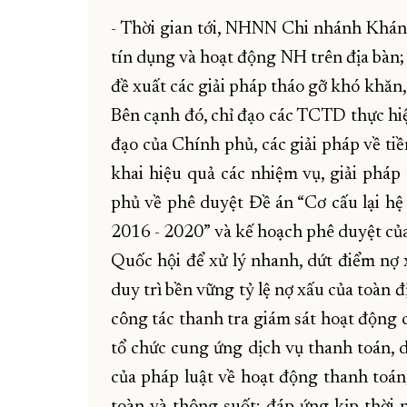
- Thời gian tới, NHNN Chi nhánh Khánh 
tín dụng và hoạt động NH trên địa bàn; t
đề xuất các giải pháp tháo gỡ khó khăn,
Bên cạnh đó, chỉ đạo các TCTD thực hiệ
đạo của Chính phủ, các giải pháp về ti
khai hiệu quả các nhiệm vụ, giải phá
phủ về phê duyệt Đề án “Cơ cấu lại hệ
2016 - 2020” và kế hoạch phê duyệt của
Quốc hội để xử lý nhanh, dứt điểm nợ 
duy trì bền vững tỷ lệ nợ xấu của toàn 
công tác thanh tra giám sát hoạt động 
tổ chức cung ứng dịch vụ thanh toán, 
của pháp luật về hoạt động thanh toán
toàn và thông suốt; đáp ứng kịp thời n