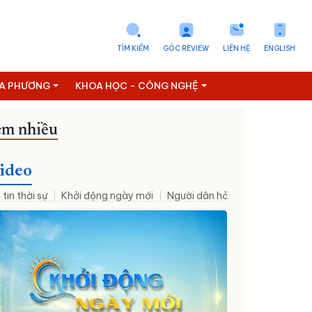
TÌM KIẾM
GÓC REVIEW
LIÊN HỆ
ENGLISH
ỊA PHƯƠNG
KHOA HỌC - CÔNG NGHỆ
m nhiều
ideo
 tin thời sự
Khởi động ngày mới
Người dân hỏi – Cơ quan nhà nư