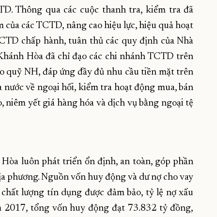
TD. Thông qua các cuộc thanh tra, kiểm tra đã
ạm của các TCTD, nâng cao hiệu lực, hiệu quả hoạt
TCTD chấp hành, tuân thủ các quy định của Nhà
hánh Hòa đã chỉ đạo các chi nhánh TCTD trên
o quỹ NH, đáp ứng đầy đủ nhu cầu tiền mặt trên
 nước về ngoại hối, kiểm tra hoạt động mua, bán
, niêm yết giá hàng hóa và dịch vụ bằng ngoại tệ
òa luôn phát triển ổn định, an toàn, góp phần
ịa phương. Nguồn vốn huy động và dư nợ cho vay
chất lượng tín dụng được đảm bảo, tỷ lệ nợ xấu
m 2017, tổng vốn huy động đạt 73.832 tỷ đồng,