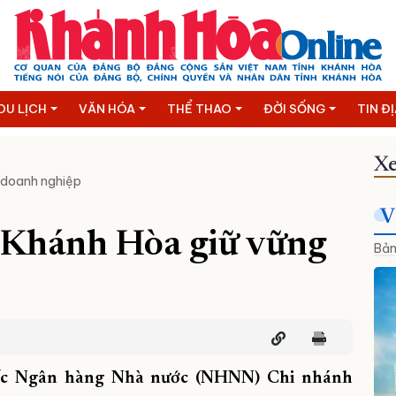
DU LỊCH
VĂN HÓA
THỂ THAO
ĐỜI SỐNG
TIN Đ
Xe
 doanh nghiệp
V
 Khánh Hòa giữ vững
Bản
ốc Ngân hàng Nhà nước (NHNN) Chi nhánh