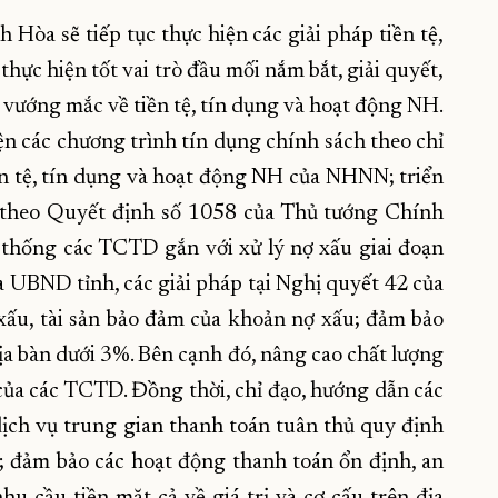
Hòa sẽ tiếp tục thực hiện các giải pháp tiền tệ,
hực hiện tốt vai trò đầu mối nắm bắt, giải quyết,
 vướng mắc về tiền tệ, tín dụng và hoạt động NH.
n các chương trình tín dụng chính sách theo chỉ
ền tệ, tín dụng và hoạt động NH của NHNN; triển
p theo Quyết định số 1058 của Thủ tướng Chính
 thống các TCTD gắn với xử lý nợ xấu giai đoạn
 UBND tỉnh, các giải pháp tại Nghị quyết 42 của
xấu, tài sản bảo đảm của khoản nợ xấu; đảm bảo
địa bàn dưới 3%. Bên cạnh đó, nâng cao chất lượng
của các TCTD. Đồng thời, chỉ đạo, hướng dẫn các
dịch vụ trung gian thanh toán tuân thủ quy định
; đảm bảo các hoạt động thanh toán ổn định, an
hu cầu tiền mặt cả về giá trị và cơ cấu trên địa