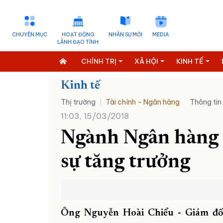
CHUYÊN MỤC
HOẠT ĐỘNG
NHÂN SỰ MỚI
MEDIA
LÃNH ĐẠO TỈNH
CHÍNH TRỊ
XÃ HỘI
KINH TẾ
Kinh tế
Thị trường
Tài chính - Ngân hàng
Thông tin
11:03, 15/03/2018
Ngành Ngân hàng
sự tăng trưởng
Ông Nguyễn Hoài Chiểu - Giám đ