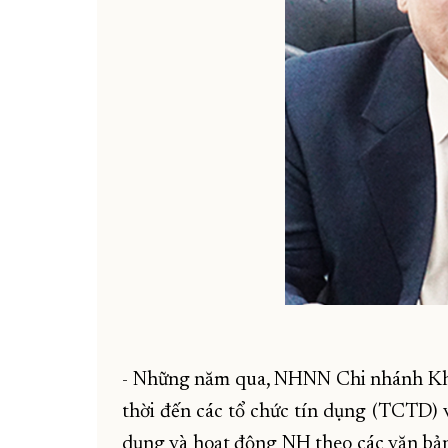
- Những năm qua, NHNN Chi nhánh Khán
thời đến các tổ chức tín dụng (TCTD) và
dụng và hoạt động NH theo các văn bả