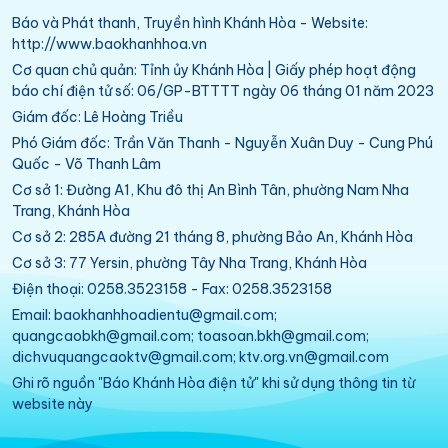
Báo và Phát thanh, Truyền hình Khánh Hòa - Website:
http://www.baokhanhhoa.vn
Cơ quan chủ quản: Tỉnh ủy Khánh Hòa | Giấy phép hoạt động
báo chí điện tử số: 06/GP-BTTTT ngày 06 tháng 01 năm 2023
Giám đốc: Lê Hoàng Triều
Phó Giám đốc: Trần Văn Thanh - Nguyễn Xuân Duy - Cung Phú
Quốc - Võ Thanh Lâm
Cơ sở 1: Đường A1, Khu đô thị An Bình Tân, phường Nam Nha
Trang, Khánh Hòa
Cơ sở 2: 285A đường 21 tháng 8, phường Bảo An, Khánh Hòa
Cơ sở 3: 77 Yersin, phường Tây Nha Trang, Khánh Hòa
Điện thoại: 0258.3523158 - Fax: 0258.3523158
Email: baokhanhhoadientu@gmail.com;
quangcaobkh@gmail.com; toasoan.bkh@gmail.com;
dichvuquangcaoktv@gmail.com; ktv.org.vn@gmail.com
Ghi rõ nguồn "Báo Khánh Hòa điện tử" khi sử dụng thông tin từ
website này