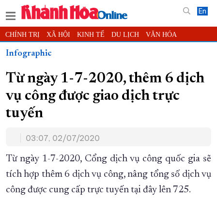
En
CHÍNH TRỊ
XÃ HỘI
KINH TẾ
DU LỊCH
VĂN HÓA
THỂ THAO
ĐỜI SỐNG
TIN ĐỊA PHƯƠNG
Infographic
KHOA HỌC - CÔNG NGHỆ
PHÁP LUẬT
BẠN ĐỌC
PHÓNG SỰ
Từ ngày 1-7-2020, thêm 6 dịch
THẾ GIỚI
MULTIMEDIA
VIDEO
ĐỌC BÁO ONLINE
vụ công được giao dịch trực
PODCAST
THÔNG TIN - QUẢNG CÁO
tuyến
QUY HOẠCH TỈNH KHÁNH HÒA
TRƯỜNG SA BIỂN ĐẢO QUÊ HƯƠNG
03:07, 02/07/2020
CHUNG TAY CẢI CÁCH HÀNH CHÍNH
Từ ngày 1-7-2020, Cổng dịch vụ công quốc gia sẽ
XÂY DỰNG NÔNG THÔN MỚI
LỊCH CẮT ĐIỆN
tích hợp thêm 6 dịch vụ công, nâng tổng số dịch vụ
TÀU - XE - MÁY BAY
công được cung cấp trực tuyến tại đây lên 725.
KỶ NIỆM 370 NĂM XÂY DỰNG VÀ PHÁT TRIỂN TỈNH KHÁNH HÒA
KHOẢNH KHẮC ĐẸP XỨ TRẦM