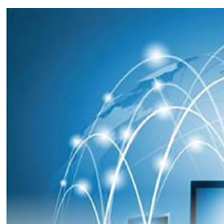
XÂY DỰNG KHÁNH HÒA TRỞ THÀNH THÀNH PHỐ TRỰC THUỘC 
ĐẠI HỘI ĐẢNG CÁC CẤP
TRANG CHỦ
VỀ BÁO KHÁNH HÒA