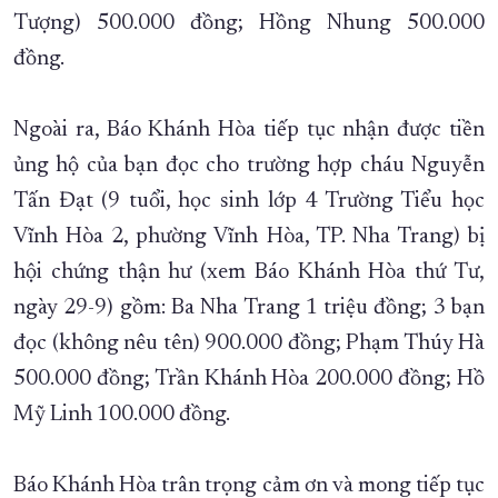
Tượng) 500.000 đồng; Hồng Nhung 500.000
XÂY DỰNG KHÁNH HÒA TRỞ THÀNH THÀNH PHỐ TRỰC THUỘC 
đồng.
ĐẠI HỘI ĐẢNG CÁC CẤP
TRANG CHỦ
VỀ BÁO KHÁNH HÒA
Ngoài ra, Báo Khánh Hòa tiếp tục nhận được tiền
ủng hộ của bạn đọc cho trường hợp cháu Nguyễn
Tấn Đạt (9 tuổi, học sinh lớp 4 Trường Tiểu học
Vĩnh Hòa 2, phường Vĩnh Hòa, TP. Nha Trang) bị
hội chứng thận hư (xem Báo Khánh Hòa thứ Tư,
ngày 29-9) gồm: Ba Nha Trang 1 triệu đồng; 3 bạn
đọc (không nêu tên) 900.000 đồng; Phạm Thúy Hà
500.000 đồng; Trần Khánh Hòa 200.000 đồng; Hồ
Mỹ Linh 100.000 đồng.
Báo Khánh Hòa trân trọng cảm ơn và mong tiếp tục