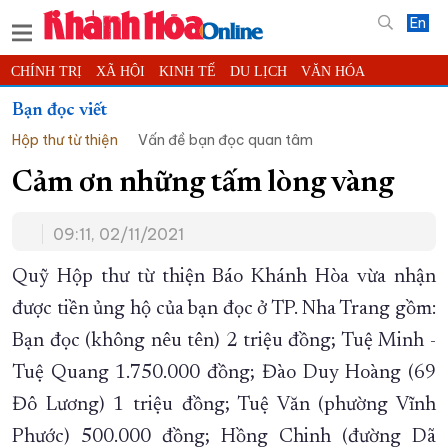
En
CHÍNH TRỊ
XÃ HỘI
KINH TẾ
DU LỊCH
VĂN HÓA
THỂ THAO
ĐỜI SỐNG
TIN ĐỊA PHƯƠNG
Bạn đọc viết
Hộp thư từ thiện
Vấn đề bạn đọc quan tâm
KHOA HỌC - CÔNG NGHỆ
PHÁP LUẬT
BẠN ĐỌC
PHÓNG SỰ
THẾ GIỚI
MULTIMEDIA
VIDEO
ĐỌC BÁO ONLINE
Cảm ơn những tấm lòng vàng
PODCAST
THÔNG TIN - QUẢNG CÁO
09:11, 02/11/2021
QUY HOẠCH TỈNH KHÁNH HÒA
Quỹ Hộp thư từ thiện Báo Khánh Hòa vừa nhận
TRƯỜNG SA BIỂN ĐẢO QUÊ HƯƠNG
được tiền ủng hộ của bạn đọc ở TP. Nha Trang gồm:
CHUNG TAY CẢI CÁCH HÀNH CHÍNH
Bạn đọc (không nêu tên) 2 triệu đồng; Tuệ Minh -
XÂY DỰNG NÔNG THÔN MỚI
LỊCH CẮT ĐIỆN
Tuệ Quang 1.750.000 đồng; Đào Duy Hoàng (69
TÀU - XE - MÁY BAY
Đô Lương) 1 triệu đồng; Tuệ Văn (phường Vĩnh
KỶ NIỆM 370 NĂM XÂY DỰNG VÀ PHÁT TRIỂN TỈNH KHÁNH HÒA
Phước) 500.000 đồng; Hồng Chinh (đường Dã
KHOẢNH KHẮC ĐẸP XỨ TRẦM