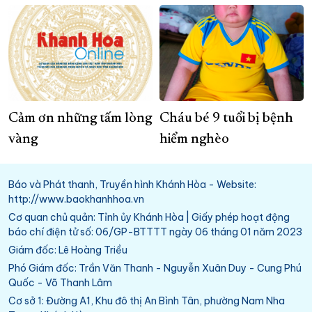
Cảm ơn những tấm lòng
Cháu bé 9 tuổi bị bệnh
vàng
hiểm nghèo
Báo và Phát thanh, Truyền hình Khánh Hòa - Website:
http://www.baokhanhhoa.vn
Cơ quan chủ quản: Tỉnh ủy Khánh Hòa | Giấy phép hoạt động
báo chí điện tử số: 06/GP-BTTTT ngày 06 tháng 01 năm 2023
Giám đốc: Lê Hoàng Triều
Phó Giám đốc: Trần Văn Thanh - Nguyễn Xuân Duy - Cung Phú
Quốc - Võ Thanh Lâm
Cơ sở 1: Đường A1, Khu đô thị An Bình Tân, phường Nam Nha