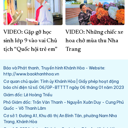
VIDEO: Gặp gỡ học
VIDEO: Những chiếc xe
sinh lớp 9 vào vai Chủ
hoa chở mùa thu Nha
tịch “Quốc hội trẻ em”
Trang
Báo và Phát thanh, Truyền hình Khánh Hòa - Website:
http://www.baokhanhhoa.vn
Cơ quan chủ quản: Tỉnh ủy Khánh Hòa | Giấy phép hoạt động
báo chí điện tử số: 06/GP-BTTTT ngày 06 tháng 01 năm 2023
Giám đốc: Lê Hoàng Triều
Phó Giám đốc: Trần Văn Thanh - Nguyễn Xuân Duy - Cung Phú
Quốc - Võ Thanh Lâm
Cơ sở 1: Đường A1, Khu đô thị An Bình Tân, phường Nam Nha
Trang, Khánh Hòa