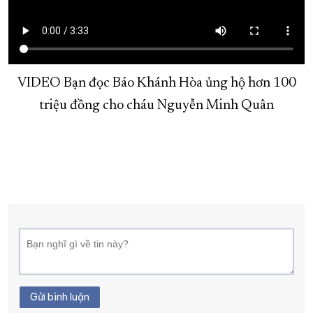
XÂY DỰNG KHÁNH HÒA TRỞ THÀNH THÀNH PHỐ TRỰC THUỘC 
ĐẠI HỘI ĐẢNG CÁC CẤP
TRANG CHỦ
VỀ BÁO KHÁNH HÒA
VIDEO Bạn đọc Báo Khánh Hòa ủng hộ hơn 100
triệu đồng cho cháu Nguyễn Minh Quân
Gửi bình luận