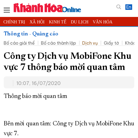
En
CHÍNH TRỊ
XÃ HỘI
KINH TẾ
DU LỊCH
VĂN HÓA
THỂ THAO
ĐỜI SỐNG
TIN ĐỊA PHƯƠNG
Thông tin - Quảng cáo
Bố cáo giải thể
Bố cáo thành lập
Dịch vụ
Giấy tờ
Khác
KHOA HỌC - CÔNG NGHỆ
PHÁP LUẬT
BẠN ĐỌC
PHÓNG SỰ
THẾ GIỚI
MULTIMEDIA
VIDEO
ĐỌC BÁO ONLINE
Công ty Dịch vụ MobiFone Khu
PODCAST
THÔNG TIN - QUẢNG CÁO
vực 7 thông báo mời quan tâm
QUY HOẠCH TỈNH KHÁNH HÒA
10:07, 16/07/2020
TRƯỜNG SA BIỂN ĐẢO QUÊ HƯƠNG
CHUNG TAY CẢI CÁCH HÀNH CHÍNH
Thông báo mời quan tâm
XÂY DỰNG NÔNG THÔN MỚI
LỊCH CẮT ĐIỆN
TÀU - XE - MÁY BAY
Bên mời quan tâm: Công ty Dịch vụ MobiFone Khu
KỶ NIỆM 370 NĂM XÂY DỰNG VÀ PHÁT TRIỂN TỈNH KHÁNH HÒA
vực 7.
KHOẢNH KHẮC ĐẸP XỨ TRẦM