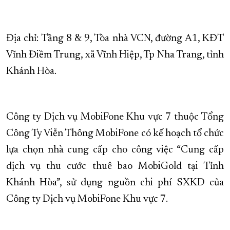
XÂY DỰNG KHÁNH HÒA TRỞ THÀNH THÀNH PHỐ TRỰC THUỘC 
ĐẠI HỘI ĐẢNG CÁC CẤP
TRANG CHỦ
VỀ BÁO KHÁNH HÒA
Địa chỉ: Tầng 8 & 9, Tòa nhà VCN, đường A1, KĐT
Vĩnh Điềm Trung, xã Vĩnh Hiệp, Tp Nha Trang, tỉnh
Khánh Hòa.
Công ty Dịch vụ MobiFone Khu vực 7 thuộc Tổng
Công Ty Viễn Thông MobiFone có kế hoạch tổ chức
lựa chọn nhà cung cấp cho công việc “Cung cấp
dịch vụ thu cước thuê bao MobiGold tại Tỉnh
Khánh Hòa”, sử dụng nguồn chi phí SXKD của
Công ty Dịch vụ MobiFone Khu vực 7.