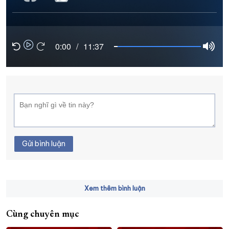
XÂY DỰNG KHÁNH HÒA TRỞ THÀNH THÀNH PHỐ TRỰC THUỘC 
ĐẠI HỘI ĐẢNG CÁC CẤP
TRANG CHỦ
VỀ BÁO KHÁNH HÒA
0:00
/
11:37
Gửi bình luận
Xem thêm bình luận
Cùng chuyên mục