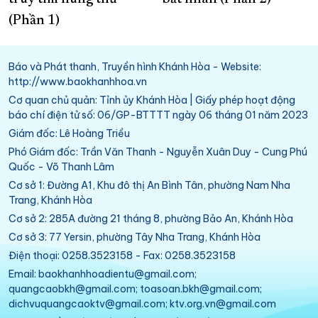
(Phần 1)
Báo và Phát thanh, Truyền hình Khánh Hòa - Website:
http://www.baokhanhhoa.vn
Cơ quan chủ quản: Tỉnh ủy Khánh Hòa | Giấy phép hoạt động
báo chí điện tử số: 06/GP-BTTTT ngày 06 tháng 01 năm 2023
Giám đốc: Lê Hoàng Triều
Phó Giám đốc: Trần Văn Thanh - Nguyễn Xuân Duy - Cung Phú
Quốc - Võ Thanh Lâm
Cơ sở 1: Đường A1, Khu đô thị An Bình Tân, phường Nam Nha
Trang, Khánh Hòa
Cơ sở 2: 285A đường 21 tháng 8, phường Bảo An, Khánh Hòa
Cơ sở 3: 77 Yersin, phường Tây Nha Trang, Khánh Hòa
Điện thoại: 0258.3523158 - Fax: 0258.3523158
Email: baokhanhhoadientu@gmail.com;
quangcaobkh@gmail.com; toasoan.bkh@gmail.com;
dichvuquangcaoktv@gmail.com; ktv.org.vn@gmail.com