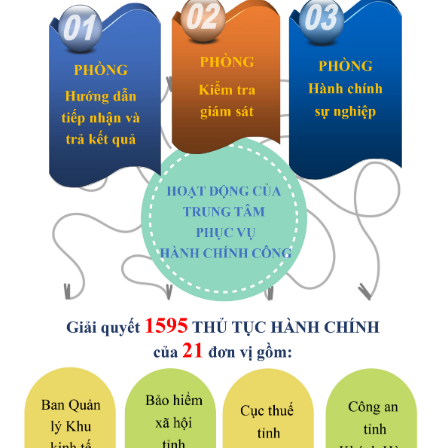
XÂY DỰNG KHÁNH HÒA TRỞ THÀNH THÀNH PHỐ TRỰC THUỘC 
ĐẠI HỘI ĐẢNG CÁC CẤP
TRANG CHỦ
VỀ BÁO KHÁNH HÒA