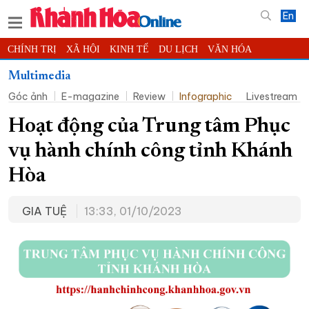
En
CHÍNH TRỊ
XÃ HỘI
KINH TẾ
DU LỊCH
VĂN HÓA
THỂ THAO
ĐỜI SỐNG
TIN ĐỊA PHƯƠNG
Multimedia
Góc ảnh
E-magazine
Review
Infographic
Livestream
KHOA HỌC - CÔNG NGHỆ
PHÁP LUẬT
BẠN ĐỌC
PHÓNG SỰ
THẾ GIỚI
MULTIMEDIA
VIDEO
ĐỌC BÁO ONLINE
Hoạt động của Trung tâm Phục
PODCAST
THÔNG TIN - QUẢNG CÁO
vụ hành chính công tỉnh Khánh
QUY HOẠCH TỈNH KHÁNH HÒA
Hòa
TRƯỜNG SA BIỂN ĐẢO QUÊ HƯƠNG
GIA TUỆ
13:33, 01/10/2023
CHUNG TAY CẢI CÁCH HÀNH CHÍNH
XÂY DỰNG NÔNG THÔN MỚI
LỊCH CẮT ĐIỆN
TÀU - XE - MÁY BAY
KỶ NIỆM 370 NĂM XÂY DỰNG VÀ PHÁT TRIỂN TỈNH KHÁNH HÒA
KHOẢNH KHẮC ĐẸP XỨ TRẦM