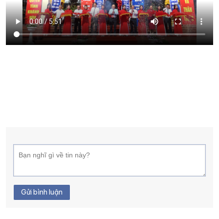
XÂY DỰNG KHÁNH HÒA TRỞ THÀNH THÀNH PHỐ TRỰC THUỘC 
ĐẠI HỘI ĐẢNG CÁC CẤP
TRANG CHỦ
VỀ BÁO KHÁNH HÒA
Gửi bình luận