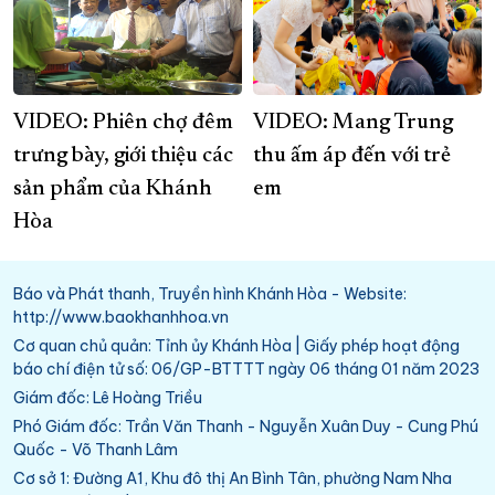
VIDEO: Phiên chợ đêm
VIDEO: Mang Trung
trưng bày, giới thiệu các
thu ấm áp đến với trẻ
sản phẩm của Khánh
em
Hòa
Báo và Phát thanh, Truyền hình Khánh Hòa - Website:
http://www.baokhanhhoa.vn
Cơ quan chủ quản: Tỉnh ủy Khánh Hòa | Giấy phép hoạt động
báo chí điện tử số: 06/GP-BTTTT ngày 06 tháng 01 năm 2023
Giám đốc: Lê Hoàng Triều
Phó Giám đốc: Trần Văn Thanh - Nguyễn Xuân Duy - Cung Phú
Quốc - Võ Thanh Lâm
Cơ sở 1: Đường A1, Khu đô thị An Bình Tân, phường Nam Nha