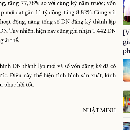
ng, tăng 77,78% so với cùng kỳ năm trước; vốn
p mới đạt gần 11 tỷ đồng, tăng 8,82%. Cùng với
i hoạt động, nâng tổng số DN đăng ký thành lập
1 DN. Tuy nhiên, hiện nay cũng ghi nhận 1.442 DN
[V
iải thể.
gi
ph
 hình DN thành lập mới và số vốn đăng ký đã có
ớc. Điều này thể hiện tình hình sản xuất, kinh
u phục hồi tốt.
NHẬT MINH