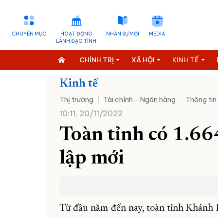
CHUYÊN MỤC
HOẠT ĐỘNG
NHÂN SỰ MỚI
MEDIA
LÃNH ĐẠO TỈNH
CHÍNH TRỊ
XÃ HỘI
KINH TẾ
Kinh tế
Thị trường
Tài chính - Ngân hàng
Thông tin
10:11, 20/11/2022
Toàn tỉnh có 1.6
lập mới
Từ đầu năm đến nay, toàn tỉnh Khánh 