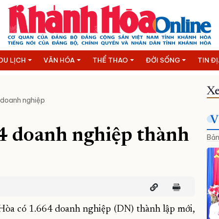
DU LỊCH
VĂN HÓA
THỂ THAO
ĐỜI SỐNG
TIN Đ
Xe
 doanh nghiệp
V
64 doanh nghiệp thành
Bản
Hòa có 1.664 doanh nghiệp (DN) thành lập mới,