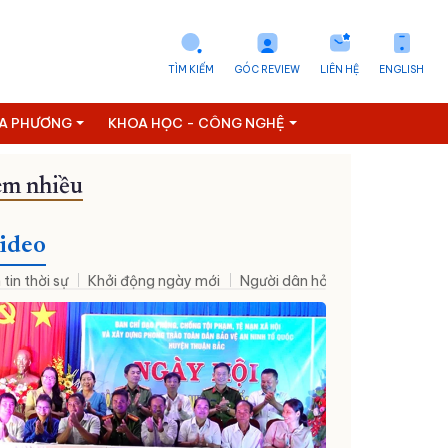
TÌM KIẾM
GÓC REVIEW
LIÊN HỆ
ENGLISH
ỊA PHƯƠNG
KHOA HỌC - CÔNG NGHỆ
m nhiều
ideo
 tin thời sự
Khởi động ngày mới
Người dân hỏi – Cơ quan nhà nư