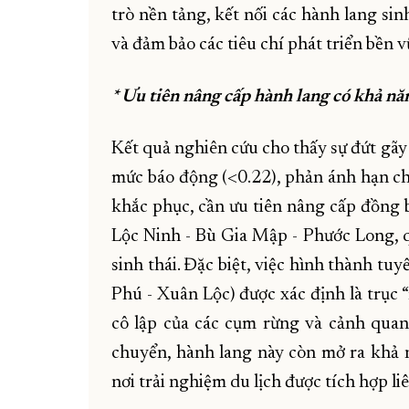
trò nền tảng, kết nối các hành lang sin
và đảm bảo các tiêu chí phát triển bền v
* Ưu tiên nâng cấp hành lang có khả nă
Kết quả nghiên cứu cho thấy sự đứt gãy r
mức báo động (<0.22), phản ánh hạn ch
khắc phục, cần ưu tiên nâng cấp đồng b
Lộc Ninh - Bù Gia Mập - Phước Long, qu
sinh thái. Đặc biệt, việc hình thành t
Phú - Xuân Lộc) được xác định là trục 
cô lập của các cụm rừng và cảnh quan
chuyển, hành lang này còn mở ra khả n
nơi trải nghiệm du lịch được tích hợp liê