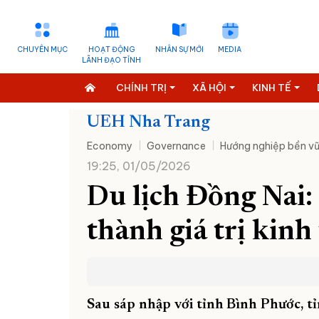
CHUYÊN MỤC
HOẠT ĐỘNG
NHÂN SỰ MỚI
MEDIA
LÃNH ĐẠO TỈNH
CHÍNH TRỊ
XÃ HỘI
KINH TẾ
UEH Nha Trang
Economy
Governance
Hướng nghiệp bền v
19:25, 01/05/2026
Du lịch Đồng Nai:
thành giá trị kinh
Sau sáp nhập với tỉnh Bình Phước, t