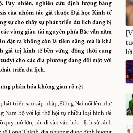
. Tuy nhiên, nghiên cứu định lượng bằng
s của nhóm tác giả thuộc Đại học Kinh tế
 sự cho thấy sự phát triển du lịch đang bị
i các vùng giàu tài nguyên phía Bắc vẫn nằm
[V
án đặt ra không còn là tiềm năng, mà là khả
tư
h giá trị kinh tế bền vững, đồng thời cung
bầ
study) cho các địa phương đang đối mặt với
hát triển du lịch.
nhưng phân hóa không gian rõ rệt
 phát triển sau sáp nhập, Đồng Nai nổi lên như
Nam Bộ với lợi thế hội tụ nhiều loại hình tài
ồ quy mô lớn, các di sản văn hóa - lịch sử cách
c tế Long Thành, địa phương được định hướng