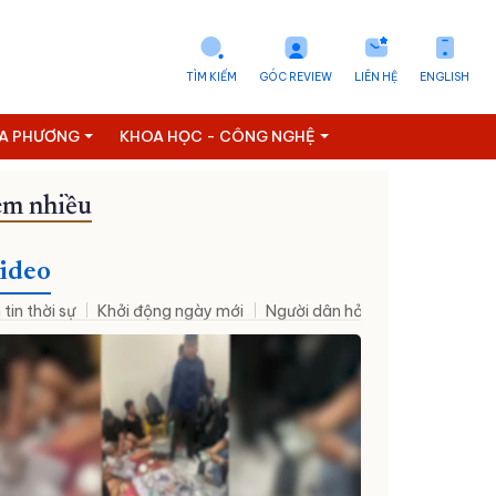
TÌM KIẾM
GÓC REVIEW
LIÊN HỆ
ENGLISH
ỊA PHƯƠNG
KHOA HỌC - CÔNG NGHỆ
m nhiều
ideo
 tin thời sự
Khởi động ngày mới
Người dân hỏi – Cơ quan nhà nư