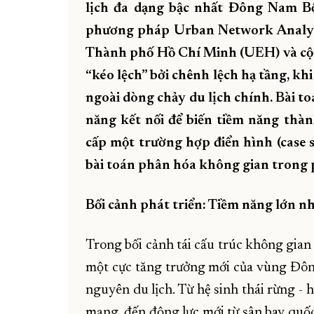
lịch đa dạng bậc nhất Đông Nam Bộ
phương pháp Urban Network Analysi
Thành phố Hồ Chí Minh (UEH) và cộng
“kéo lệch” bởi chênh lệch hạ tầng, kh
ngoài dòng chảy du lịch chính. Bài to
năng kết nối để biến tiềm năng thàn
cấp một trường hợp điển hình (case 
bài toán phân hóa không gian trong p
Bối cảnh phát triển: Tiềm năng lớn 
Trong bối cảnh tái cấu trúc không gian
một cực tăng trưởng mới của vùng Đông 
nguyên du lịch. Từ hệ sinh thái rừng - h
mạng, đến động lực mới từ sân bay quố