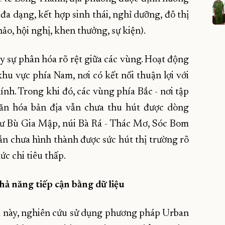
đa dạng, kết hợp sinh thái, nghỉ dưỡng, đô thị
ảo, hội nghị, khen thưởng, sự kiện).
hấy sự phân hóa rõ rệt giữa các vùng. Hoạt động
khu vực phía Nam, nơi có kết nối thuận lợi với
ính. Trong khi đó, các vùng phía Bắc - nơi tập
văn hóa bản địa vẫn chưa thu hút được dòng
ư Bù Gia Mập, núi Bà Rá - Thác Mơ, Sóc Bom
vẫn chưa hình thành được sức hút thị trường rõ
ức chi tiêu thấp.
hả năng tiếp cận bằng dữ liệu
a này, nghiên cứu sử dụng phương pháp Urban