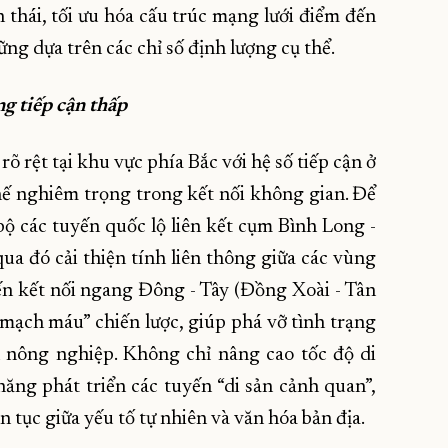
h thái, tối ưu hóa cấu trúc mạng lưới điểm đến
ững dựa trên các chỉ số định lượng cụ thể.
ng tiếp cận thấp
õ rệt tại khu vực phía Bắc với hệ số tiếp cận ở
ế nghiêm trọng trong kết nối không gian. Để
ộ các tuyến quốc lộ liên kết cụm Bình Long -
a đó cải thiện tính liên thông giữa các vùng
uyến kết nối ngang Đông - Tây (Đồng Xoài - Tân
“mạch máu” chiến lược, giúp phá vỡ tình trạng
 nông nghiệp. Không chỉ nâng cao tốc độ di
ăng phát triển các tuyến “di sản cảnh quan”,
n tục giữa yếu tố tự nhiên và văn hóa bản địa.