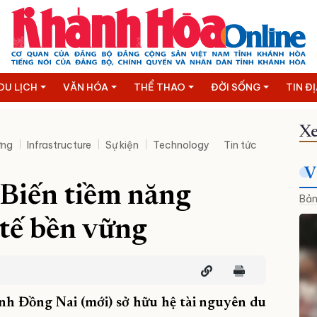
DU LỊCH
VĂN HÓA
THỂ THAO
ĐỜI SỐNG
TIN Đ
Xe
ững
Infrastructure
Sự kiện
Technology
Tin tức
V
 Biến tiềm năng
Bản
 tế bền vững
ỉnh Đồng Nai (mới) sở hữu hệ tài nguyên du