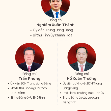
Đồng chí
Nghiêm Xuân Thành
Ủy viên Trung ương Đảng
Bí thư Tỉnh ủy Khánh Hòa
Đồng chí
Đồng chí
Trần Phong
Hồ Xuân Trường
Ủy viên BCH Trung ương Đảng
Ủy viên dự khuyết BCH Trung
Phó Bí thư Tỉnh ủy, Chủ tịch
ương Đảng
UBND tỉnh
Phó Bí thư Thường trực Tỉnh ủy
Bí thư Đảng ủy UBND tỉnh
Bí thư Đảng ủy các cơ quan
Đảng tỉnh