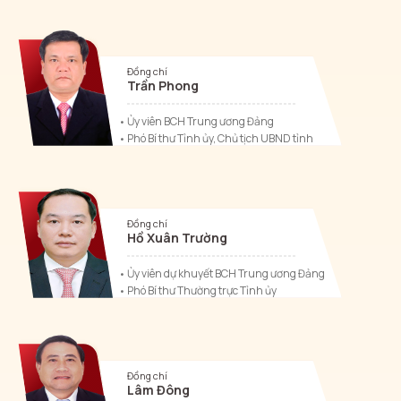
Đồng chí
Trần Phong
Ủy viên BCH Trung ương Đảng
Phó Bí thư Tỉnh ủy, Chủ tịch UBND tỉnh
Bí thư Đảng ủy UBND tỉnh
Đồng chí
Hồ Xuân Trường
Ủy viên dự khuyết BCH Trung ương Đảng
Phó Bí thư Thường trực Tỉnh ủy
Bí thư Đảng ủy các cơ quan Đảng tỉnh
Đồng chí
Lâm Đông