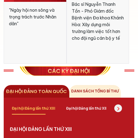
Bác sĩ Nguyễn Thanh
T
"Ngày hội non sông và
Bài viết "Đẩy mạnh đối
Ph
Tồn - Phó Giám đốc
Bá
trọng trách trước Nhân
ngoại toàn diện ở tầm
cô
Bệnh viện Đa khoa Khánh
Đạ
dân"
cao mới" của Tổng Bí thư
nh
Hòa: Xây dựng môi
Kh
Tô Lâm
ph
trường làm việc tốt hơn
n
gi
cho đội ngũ cán bộ y tế
dự
hộ
CÁC KỲ ĐẠI HỘI
ĐẠI HỘI ĐẢNG TOÀN QUỐC
DANH SÁCH TỔNG BÍ THƯ
›
Đại hội Đảng lần thứ XIII
Đại hội Đảng lần thứ XII
Đại hội Đản
ĐẠI HỘI ĐẢNG LẦN THỨ XIII