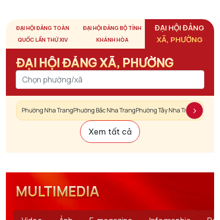
ĐẠI HỘI ĐẢNG
ĐẠI HỘI ĐẢNG TOÀN
ĐẠI HỘI ĐẢNG BỘ TỈNH
XÃ, PHƯỜNG
QUỐC LẦN THỨ XIV
KHÁNH HÒA
ĐẠI HỘI ĐẢNG XÃ, PHƯỜNG
›
Phường Nha Trang
Phường Bắc Nha Trang
Phường Tây Nha Trang
Phường
Xem tất cả
MULTIMEDIA