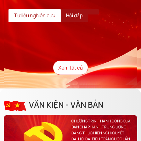
Tư liệu nghiên cứu
Hỏi đáp
Xem tất cả
VĂN KIỆN - VĂN BẢN
CHƯƠNG TRÌNH HÀNH ĐỘNG CỦA
BAN CHẤP HÀNH TRUNG ƯƠNG
ĐẢNG THỰC HIỆN NGHỊ QUYẾT
ĐẠI HỘI ĐẠI BIỂU TOÀN QUỐC LẦN