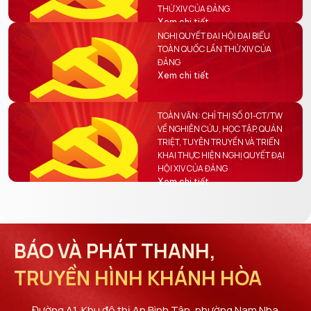
THỨ XIV CỦA ĐẢNG
Xem chi tiết
NGHỊ QUYẾT ĐẠI HỘI ĐẠI BIỂU
TOÀN QUỐC LẦN THỨ XIV CỦA
ĐẢNG
Xem chi tiết
TOÀN VĂN: CHỈ THỊ SỐ 01-CT/TW
VỀ NGHIÊN CỨU, HỌC TẬP, QUÁN
TRIỆT, TUYÊN TRUYỀN VÀ TRIỂN
KHAI THỰC HIỆN NGHỊ QUYẾT ĐẠI
HỘI XIV CỦA ĐẢNG
Xem chi tiết
BÁO VÀ PHÁT THANH,
TRUYỀN HÌNH KHÁNH HÒA
Đường A1, Khu đô thị An Bình Tân, phường Nam Nha