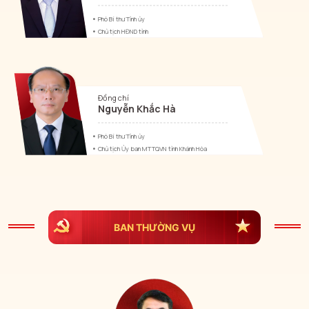
Phó Bí thư Tỉnh ủy
Chủ tịch HĐND tỉnh
Đồng chí
Nguyễn Khắc Hà
Phó Bí thư Tỉnh ủy
Chủ tịch Ủy ban MTTQVN tỉnh Khánh Hòa
BAN THƯỜNG VỤ