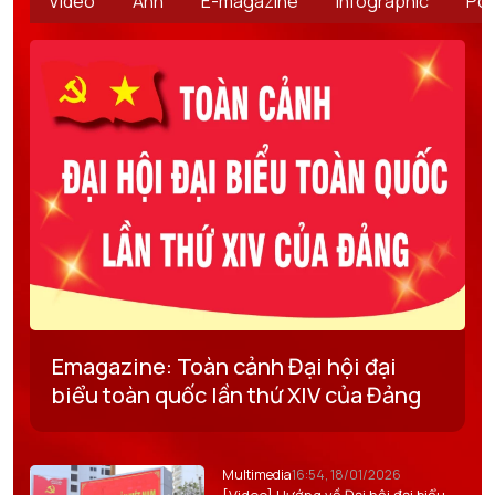
Video
Ảnh
E-magazine
Infographic
Po
Emagazine: Toàn cảnh Đại hội đại
biểu toàn quốc lần thứ XIV của Đảng
Multimedia
16:54, 18/01/2026