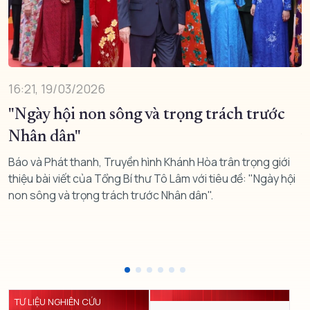
16:21, 19/03/2026
0
"Ngày hội non sông và trọng trách trước
C
Nhân dân"
v
H
Báo và Phát thanh, Truyền hình Khánh Hòa trân trọng giới
thiệu bài viết của Tổng Bí thư Tô Lâm với tiêu đề: "Ngày hội
Ủ
non sông và trọng trách trước Nhân dân".
t
n
TƯ LIỆU NGHIÊN CỨU