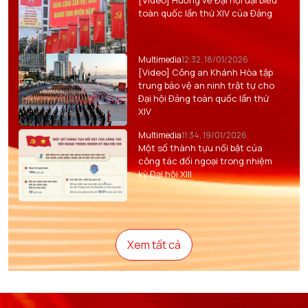
[Video] Hướng về Đại hội đại biểu
toàn quốc lần thứ XIV của Đảng
Multimedia
12:32, 18/01/2026
[Video] Công an Khánh Hòa tập
trung bảo vệ an ninh trật tự cho
Đại hội Đảng toàn quốc lần thứ
XIV
Multimedia
11:34, 19/01/2026
Một số thành tựu nổi bật của
công tác đối ngoại trong nhiệm
kỳ Đại hội XIII
Xem tất cả