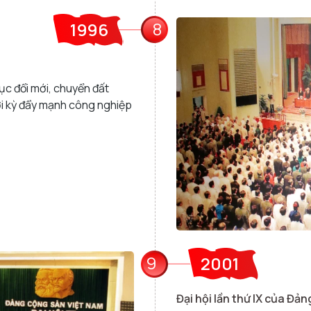
8
1996
ục đổi mới, chuyển đất
hời kỳ đẩy mạnh công nghiệp
9
2001
Đại hội lần thứ IX của Đản