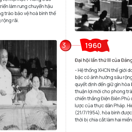
triển làm rung chuyển hậu
 trào bảo vệ hoà bình thế
 rộng rãi.
3
1960
Đại hội lần thứ III của Đản
- Hệ thống XHCN thế giới d
bậc có ảnh hưởng sâu rộng 
quyết định đến giữ gìn hòa 
thuận lợi mới cho phong tr
chiến thắng Điện Biên Phủ
lược của thực dân Pháp. H
(21/7/1954), hòa bình được
thời bị chia cắt làm hai miền