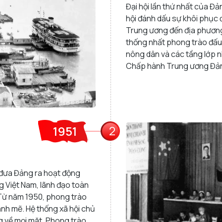
Đại hội lần thứ nhất của Đả
hội đánh dấu sự khôi phục
Trung ương đến địa phương
thống nhất phong trào đấu
nông dân và các tầng lớp 
Chấp hành Trung ương Đả
2
1951
ị đưa Đảng ra hoạt động
g Việt Nam, lãnh đạo toàn
 Từ năm 1950, phong trào
ạnh mẽ. Hệ thống xã hội chủ
 về mọi mặt. Phong trào