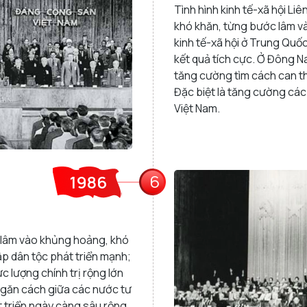
Tình hình kinh tế-xã hội L
khó khăn, từng bước lâm v
kinh tế-xã hội ở Trung Quố
kết quả tích cực. Ở Đông N
tăng cường tìm cách can th
Đặc biệt là tăng cường cá
Việt Nam.
6
1986
 lâm vào khủng hoảng, khó
p dân tộc phát triển mạnh;
c lượng chính trị rộng lớn
ngăn cách giữa các nước tư
 triển ngày càng sâu rộng.