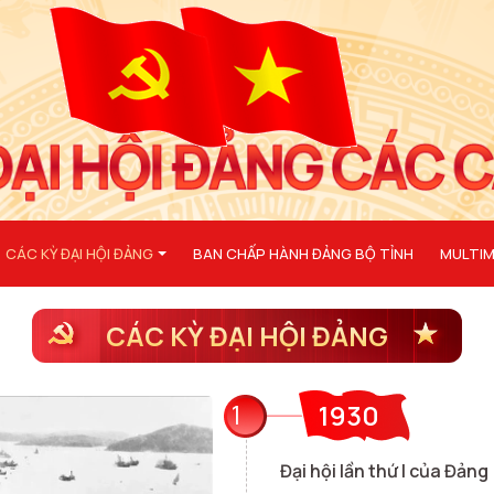
CÁC KỲ ĐẠI HỘI ĐẢNG
BAN CHẤP HÀNH ĐẢNG BỘ TỈNH
MULTIM
CÁC KỲ ĐẠI HỘI ĐẢNG
1
1930
Đại hội lần thứ I của Đảng