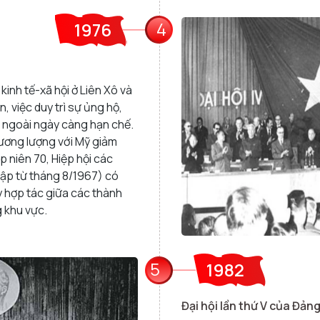
4
1976
 kinh tế-xã hội ở Liên Xô và
 việc duy trì sự ủng hộ,
ên ngoài ngày càng hạn chế.
hương lượng với Mỹ giảm
 niên 70, Hiệp hội các
ập từ tháng 8/1967) có
 hợp tác giữa các thành
g khu vực.
5
1982
Đại hội lần thứ V của Đản