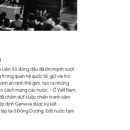
g
o Liên Xô đứng đầu đã lớn mạnh vượt
trong quan hệ quốc tế, giữ vai trò
bình an ninh thế giới; tạo ra những
ào cách mạng các nước. - Ở Việt Nam,
 đã chấm dứt cuộc chiến tranh xâm
iệp định Geneva được ký kết
 lập lại ở Đông Dương. Đất nước tạm
.