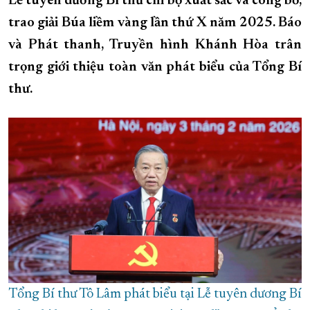
Lễ tuyên dương Bí thư chi bộ xuất sắc và công bố,
trao giải Búa liềm vàng lần thứ X năm 2025. Báo
XÂY DỰNG KHÁNH HÒA TRỞ THÀNH THÀNH PHỐ TRỰC THUỘC 
và Phát thanh, Truyền hình Khánh Hòa trân
ĐẠI HỘI ĐẢNG CÁC CẤP
TRANG CHỦ
VỀ BÁO KHÁNH HÒA
trọng giới thiệu toàn văn phát biểu của Tổng Bí
thư.
Tổng Bí thư Tô Lâm phát biểu tại Lễ tuyên dương Bí