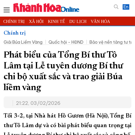
En
CHÍNH TRỊ
XÃ HỘI
KINH TẾ
DU LỊCH
VĂN HÓA
THỂ THAO
ĐỜI SỐNG
TIN ĐỊA PHƯƠNG
Chính trị
Giải Búa Liềm Vàng
Quốc hội - HĐND
Bảo vệ nền tảng tư t
KHOA HỌC - CÔNG NGHỆ
PHÁP LUẬT
BẠN ĐỌC
PHÓNG SỰ
THẾ GIỚI
MULTIMEDIA
VIDEO
ĐỌC BÁO ONLINE
Phát biểu của Tổng Bí thư Tô
PODCAST
THÔNG TIN - QUẢNG CÁO
Lâm tại Lễ tuyên dương Bí thư
QUY HOẠCH TỈNH KHÁNH HÒA
chi bộ xuất sắc và trao giải Búa
TRƯỜNG SA BIỂN ĐẢO QUÊ HƯƠNG
liềm vàng
CHUNG TAY CẢI CÁCH HÀNH CHÍNH
21:22, 03/02/2026
XÂY DỰNG NÔNG THÔN MỚI
LỊCH CẮT ĐIỆN
TÀU - XE - MÁY BAY
Tối 3-2, tại Nhà hát Hồ Gươm (Hà Nội), Tổng Bí
KỶ NIỆM 370 NĂM XÂY DỰNG VÀ PHÁT TRIỂN TỈNH KHÁNH HÒA
thư Tô Lâm dự và có bài phát biểu quan trọng tại
KHOẢNH KHẮC ĐẸP XỨ TRẦM