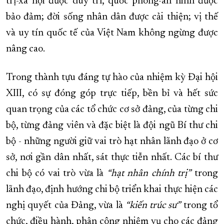
trị-xã hội được duy trì, quốc phòng-an ninh được
bảo đảm; đời sống nhân dân được cải thiện; vị thế
và uy tín quốc tế của Việt Nam không ngừng được
nâng cao.
Trong thành tựu đáng tự hào của nhiệm kỳ Đại hội
XIII, có sự đóng góp trực tiếp, bền bỉ và hết sức
quan trọng của các tổ chức cơ sở đảng, của từng chi
bộ, từng đảng viên và đặc biệt là đội ngũ Bí thư chi
bộ - những người giữ vai trò hạt nhân lãnh đạo ở cơ
sở, nơi gần dân nhất, sát thực tiễn nhất. Các bí thư
chi bộ có vai trò vừa là
“
hạt nhân chính trị
”
trong
lãnh đạo, định hướng chi bộ triển khai thực hiện các
nghị quyết của Đảng, vừa là
“
kiến trúc sư
”
trong tổ
chức, điều hành, phân công nhiệm vụ cho các đảng