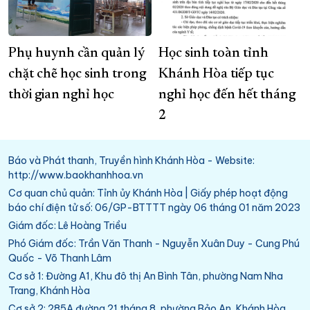
Phụ huynh cần quản lý
Học sinh toàn tỉnh
chặt chẽ học sinh trong
Khánh Hòa tiếp tục
thời gian nghỉ học
nghỉ học đến hết tháng
2
Báo và Phát thanh, Truyền hình Khánh Hòa - Website:
http://www.baokhanhhoa.vn
Cơ quan chủ quản: Tỉnh ủy Khánh Hòa | Giấy phép hoạt động
báo chí điện tử số: 06/GP-BTTTT ngày 06 tháng 01 năm 2023
Giám đốc: Lê Hoàng Triều
Phó Giám đốc: Trần Văn Thanh - Nguyễn Xuân Duy - Cung Phú
Quốc - Võ Thanh Lâm
Cơ sở 1: Đường A1, Khu đô thị An Bình Tân, phường Nam Nha
Trang, Khánh Hòa
Cơ sở 2: 285A đường 21 tháng 8, phường Bảo An, Khánh Hòa