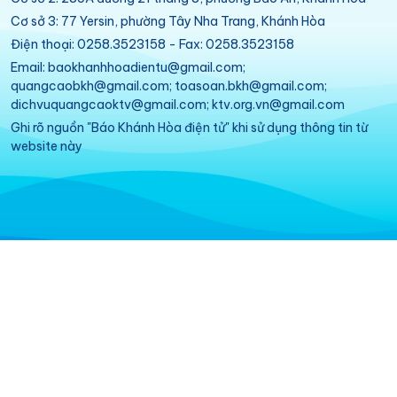
Cơ sở 3: 77 Yersin, phường Tây Nha Trang, Khánh Hòa
Điện thoại: 0258.3523158 - Fax: 0258.3523158
Email: baokhanhhoadientu@gmail.com;
quangcaobkh@gmail.com; toasoan.bkh@gmail.com;
dichvuquangcaoktv@gmail.com; ktv.org.vn@gmail.com
Ghi rõ nguồn "Báo Khánh Hòa điện tử" khi sử dụng thông tin từ
website này