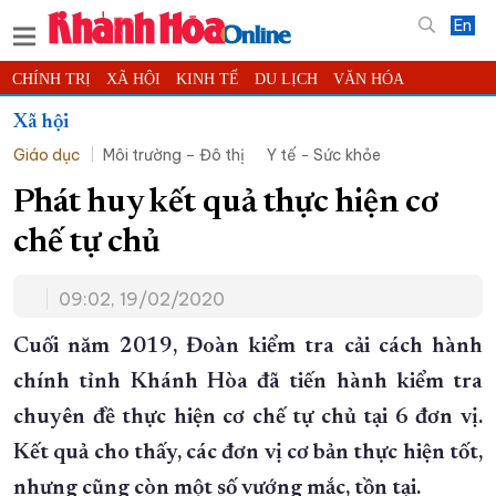
En
CHÍNH TRỊ
XÃ HỘI
KINH TẾ
DU LỊCH
VĂN HÓA
THỂ THAO
ĐỜI SỐNG
TIN ĐỊA PHƯƠNG
Xã hội
Giáo dục
Môi trường – Đô thị
Y tế - Sức khỏe
KHOA HỌC - CÔNG NGHỆ
PHÁP LUẬT
BẠN ĐỌC
PHÓNG SỰ
THẾ GIỚI
MULTIMEDIA
VIDEO
ĐỌC BÁO ONLINE
Phát huy kết quả thực hiện cơ
PODCAST
THÔNG TIN - QUẢNG CÁO
chế tự chủ
QUY HOẠCH TỈNH KHÁNH HÒA
09:02, 19/02/2020
TRƯỜNG SA BIỂN ĐẢO QUÊ HƯƠNG
CHUNG TAY CẢI CÁCH HÀNH CHÍNH
Cuối năm 2019, Đoàn kiểm tra cải cách hành
chính tỉnh Khánh Hòa đã tiến hành kiểm tra
XÂY DỰNG NÔNG THÔN MỚI
LỊCH CẮT ĐIỆN
chuyên đề thực hiện cơ chế tự chủ tại 6 đơn vị.
TÀU - XE - MÁY BAY
Kết quả cho thấy, các đơn vị cơ bản thực hiện tốt,
KỶ NIỆM 370 NĂM XÂY DỰNG VÀ PHÁT TRIỂN TỈNH KHÁNH HÒA
nhưng cũng còn một số vướng mắc, tồn tại.
KHOẢNH KHẮC ĐẸP XỨ TRẦM