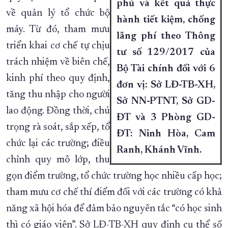
phủ và kết quả thực
về quản lý tổ chức bộ
hành tiết kiệm, chống
máy. Từ đó, tham mưu
lãng phí theo Thông
triển khai cơ chế tự chịu
tư số 129/2017 của
trách nhiệm về biên chế,
Bộ Tài chính đối với 6
kinh phí theo quy định,
đơn vị: Sở LĐ-TB-XH,
tăng thu nhập cho người
Sở NN-PTNT, Sở GD-
lao động. Đồng thời, chú
ĐT và 3 Phòng GD-
trọng rà soát, sắp xếp, tổ
ĐT: Ninh Hòa, Cam
chức lại các trường; điều
Ranh, Khánh Vĩnh.
chỉnh quy mô lớp, thu
gọn điểm trường, tổ chức trường học nhiều cấp học;
tham mưu cơ chế thí điểm đối với các trường có khả
năng xã hội hóa để đảm bảo nguyên tắc “có học sinh
thì có giáo viên”. Sở LĐ-TB-XH quy định cụ thể số