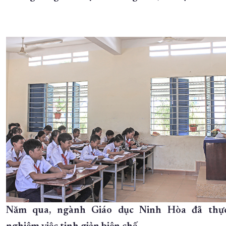
XÂY DỰNG KHÁNH HÒA TRỞ THÀNH THÀNH PHỐ TRỰC THUỘC 
ĐẠI HỘI ĐẢNG CÁC CẤP
TRANG CHỦ
VỀ BÁO KHÁNH HÒA
Năm qua, ngành Giáo dục Ninh Hòa đã thực