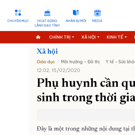
CHUYÊN MỤC
HOẠT ĐỘNG
NHÂN SỰ MỚI
MEDIA
LÃNH ĐẠO TỈNH
CHÍNH TRỊ
XÃ HỘI
KINH TẾ
Xã hội
Giáo dục
Môi trường – Đô thị
Y tế - Sức khỏ
12:02, 15/02/2020
Phụ huynh cần quả
sinh trong thời gi
Đây là một trong những nội dung tại t