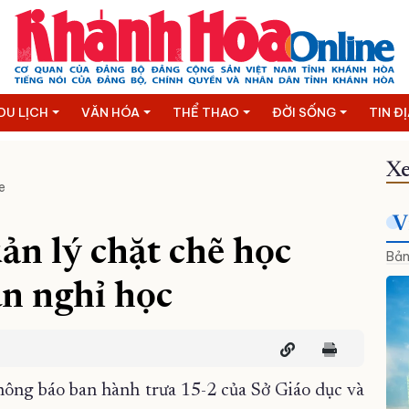
DU LỊCH
VĂN HÓA
THỂ THAO
ĐỜI SỐNG
TIN Đ
Xe
e
V
n lý chặt chẽ học
Bản
an nghỉ học
hông báo ban hành trưa 15-2 của Sở Giáo dục và