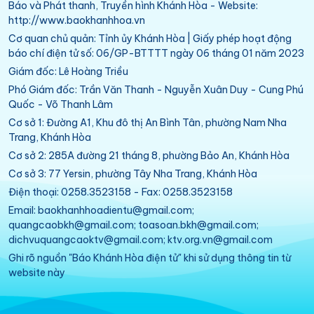
Báo và Phát thanh, Truyền hình Khánh Hòa - Website:
http://www.baokhanhhoa.vn
Cơ quan chủ quản: Tỉnh ủy Khánh Hòa | Giấy phép hoạt động
báo chí điện tử số: 06/GP-BTTTT ngày 06 tháng 01 năm 2023
Giám đốc: Lê Hoàng Triều
Phó Giám đốc: Trần Văn Thanh - Nguyễn Xuân Duy - Cung Phú
Quốc - Võ Thanh Lâm
Cơ sở 1: Đường A1, Khu đô thị An Bình Tân, phường Nam Nha
Trang, Khánh Hòa
Cơ sở 2: 285A đường 21 tháng 8, phường Bảo An, Khánh Hòa
Cơ sở 3: 77 Yersin, phường Tây Nha Trang, Khánh Hòa
Điện thoại: 0258.3523158 - Fax: 0258.3523158
Email: baokhanhhoadientu@gmail.com;
quangcaobkh@gmail.com; toasoan.bkh@gmail.com;
dichvuquangcaoktv@gmail.com; ktv.org.vn@gmail.com
Ghi rõ nguồn "Báo Khánh Hòa điện tử" khi sử dụng thông tin từ
website này