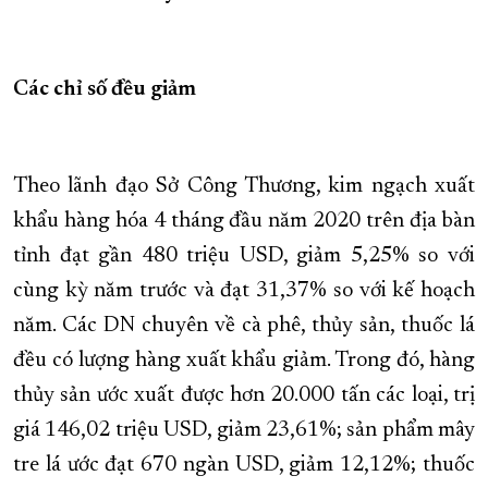
XÂY DỰNG KHÁNH HÒA TRỞ THÀNH THÀNH PHỐ TRỰC THUỘC 
ĐẠI HỘI ĐẢNG CÁC CẤP
TRANG CHỦ
VỀ BÁO KHÁNH HÒA
Các chỉ số đều giảm
Theo lãnh đạo Sở Công Thương, kim ngạch xuất
khẩu hàng hóa 4 tháng đầu năm 2020 trên địa bàn
tỉnh đạt gần 480 triệu USD, giảm 5,25% so với
cùng kỳ năm trước và đạt 31,37% so với kế hoạch
năm. Các DN chuyên về cà phê, thủy sản, thuốc lá
đều có lượng hàng xuất khẩu giảm. Trong đó, hàng
thủy sản ước xuất được hơn 20.000 tấn các loại, trị
giá 146,02 triệu USD, giảm 23,61%; sản phẩm mây
tre lá ước đạt 670 ngàn USD, giảm 12,12%; thuốc