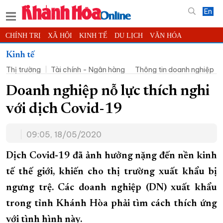
En
CHÍNH TRỊ
XÃ HỘI
KINH TẾ
DU LỊCH
VĂN HÓA
THỂ THAO
ĐỜI SỐNG
TIN ĐỊA PHƯƠNG
Kinh tế
Thị trường
Tài chính - Ngân hàng
Thông tin doanh nghiệp
KHOA HỌC - CÔNG NGHỆ
PHÁP LUẬT
BẠN ĐỌC
PHÓNG SỰ
THẾ GIỚI
MULTIMEDIA
VIDEO
ĐỌC BÁO ONLINE
Doanh nghiệp nỗ lực thích nghi
PODCAST
THÔNG TIN - QUẢNG CÁO
với dịch Covid-19
QUY HOẠCH TỈNH KHÁNH HÒA
09:05, 18/05/2020
TRƯỜNG SA BIỂN ĐẢO QUÊ HƯƠNG
CHUNG TAY CẢI CÁCH HÀNH CHÍNH
Dịch Covid-19 đã ảnh hưởng nặng đến nền kinh
tế thế giới, khiến cho thị trường xuất khẩu bị
XÂY DỰNG NÔNG THÔN MỚI
LỊCH CẮT ĐIỆN
ngưng trệ. Các doanh nghiệp (DN) xuất khẩu
TÀU - XE - MÁY BAY
trong tỉnh Khánh Hòa phải tìm cách thích ứng
KỶ NIỆM 370 NĂM XÂY DỰNG VÀ PHÁT TRIỂN TỈNH KHÁNH HÒA
với tình hình này.
KHOẢNH KHẮC ĐẸP XỨ TRẦM