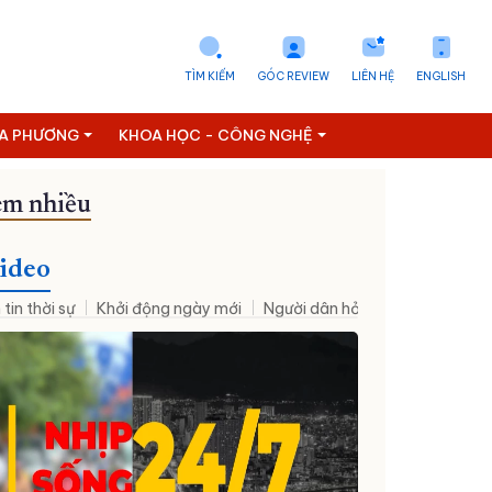
TÌM KIẾM
GÓC REVIEW
LIÊN HỆ
ENGLISH
ỊA PHƯƠNG
KHOA HỌC - CÔNG NGHỆ
m nhiều
Đưa NQ09 vào cuộc sống
ideo
 tin thời sự
Khởi động ngày mới
Người dân hỏi – Cơ quan nhà nư