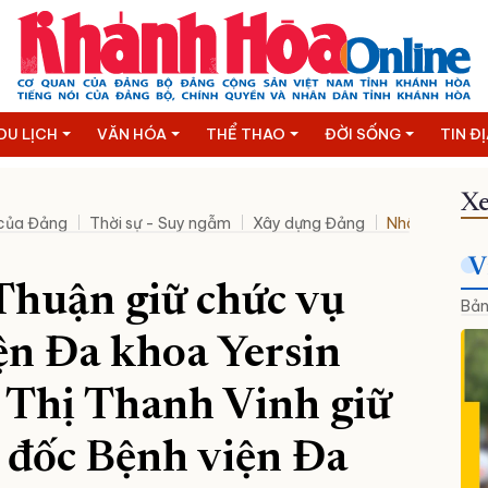
DU LỊCH
VĂN HÓA
THỂ THAO
ĐỜI SỐNG
TIN Đ
Xe
 của Đảng
Thời sự - Suy ngẫm
Xây dựng Đảng
Nhân sự mới
V
huận giữ chức vụ
Bản
ện Đa khoa Yersin
 Thị Thanh Vinh giữ
 đốc Bệnh viện Đa