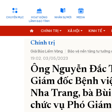
CHUYÊN MỤC
HOẠT ĐỘNG
NHÂN SỰ MỚI
MEDIA
LÃNH ĐẠO TỈNH
CHÍNH TRỊ
XÃ HỘI
KINH TẾ
Chính trị
Giải Búa Liềm Vàng
Bảo vệ nền tảng tư tưởng
19:02, 03/05/2023
Ông Nguyễn Đắc T
Giám đốc Bệnh vi
Nha Trang, bà Bùi
chức vụ Phó Giám