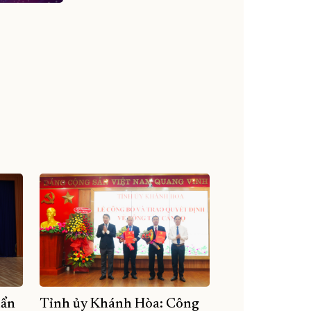
uẩn
Tỉnh ủy Khánh Hòa: Công