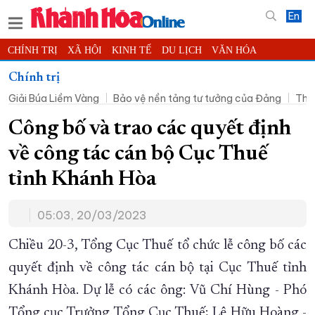
En
CHÍNH TRỊ
XÃ HỘI
KINH TẾ
DU LỊCH
VĂN HÓA
THỂ THAO
ĐỜI SỐNG
TIN ĐỊA PHƯƠNG
Chính trị
Giải Búa Liềm Vàng
Bảo vệ nền tảng tư tưởng của Đảng
Thờ
KHOA HỌC - CÔNG NGHỆ
PHÁP LUẬT
BẠN ĐỌC
PHÓNG SỰ
THẾ GIỚI
MULTIMEDIA
VIDEO
ĐỌC BÁO ONLINE
Công bố và trao các quyết định
PODCAST
THÔNG TIN - QUẢNG CÁO
về công tác cán bộ Cục Thuế
QUY HOẠCH TỈNH KHÁNH HÒA
tỉnh Khánh Hòa
TRƯỜNG SA BIỂN ĐẢO QUÊ HƯƠNG
05:03, 20/03/2023
CHUNG TAY CẢI CÁCH HÀNH CHÍNH
XÂY DỰNG NÔNG THÔN MỚI
LỊCH CẮT ĐIỆN
Chiều 20-3, Tổng Cục Thuế tổ chức lễ công bố các
TÀU - XE - MÁY BAY
quyết định về công tác cán bộ tại Cục Thuế tỉnh
Khánh Hòa. Dự lễ có các ông: Vũ Chí Hùng - Phó
KỶ NIỆM 370 NĂM XÂY DỰNG VÀ PHÁT TRIỂN TỈNH KHÁNH HÒA
Tổng cục Trưởng Tổng Cục Thuế; Lê Hữu Hoàng -
KHOẢNH KHẮC ĐẸP XỨ TRẦM