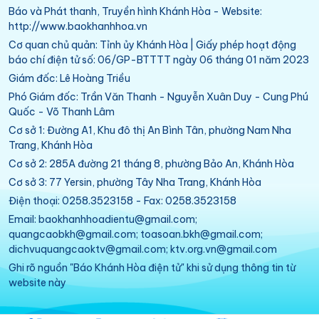
Báo và Phát thanh, Truyền hình Khánh Hòa - Website:
http://www.baokhanhhoa.vn
Cơ quan chủ quản: Tỉnh ủy Khánh Hòa | Giấy phép hoạt động
báo chí điện tử số: 06/GP-BTTTT ngày 06 tháng 01 năm 2023
Giám đốc: Lê Hoàng Triều
Phó Giám đốc: Trần Văn Thanh - Nguyễn Xuân Duy - Cung Phú
Quốc - Võ Thanh Lâm
Cơ sở 1: Đường A1, Khu đô thị An Bình Tân, phường Nam Nha
Trang, Khánh Hòa
Cơ sở 2: 285A đường 21 tháng 8, phường Bảo An, Khánh Hòa
Cơ sở 3: 77 Yersin, phường Tây Nha Trang, Khánh Hòa
Điện thoại: 0258.3523158 - Fax: 0258.3523158
Email: baokhanhhoadientu@gmail.com;
quangcaobkh@gmail.com; toasoan.bkh@gmail.com;
dichvuquangcaoktv@gmail.com; ktv.org.vn@gmail.com
Ghi rõ nguồn "Báo Khánh Hòa điện tử" khi sử dụng thông tin từ
website này