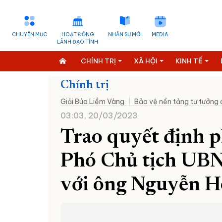
CHUYÊN MỤC
HOẠT ĐỘNG
NHÂN SỰ MỚI
MEDIA
LÃNH ĐẠO TỈNH
CHÍNH TRỊ
XÃ HỘI
KINH TẾ
Chính trị
Giải Búa Liềm Vàng
Bảo vệ nền tảng tư tưởng
03:03, 20/03/2023
Trao quyết định p
Phó Chủ tịch UBN
với ông Nguyễn H