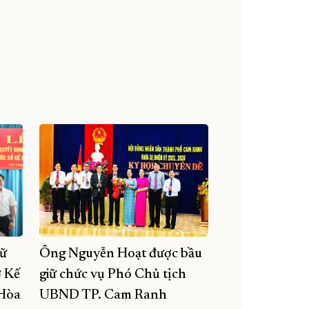
ữ
Ông Nguyễn Hoạt được bầu
ở Kế
giữ chức vụ Phó Chủ tịch
 Hòa
UBND TP. Cam Ranh