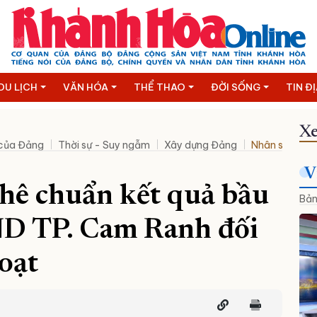
DU LỊCH
VĂN HÓA
THỂ THAO
ĐỜI SỐNG
TIN Đ
Xe
 của Đảng
Thời sự - Suy ngẫm
Xây dựng Đảng
Nhân sự mới
V
hê chuẩn kết quả bầu
Bản
D TP. Cam Ranh đối
oạt