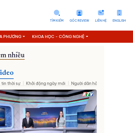
TÌM KIẾM
GÓC REVIEW
LIÊN HỆ
ENGLISH
ỊA PHƯƠNG
KHOA HỌC - CÔNG NGHỆ
m nhiều
Đưa NQ09 vào cuộc sống
ideo
 tin thời sự
Khởi động ngày mới
Người dân hỏi – Cơ quan nhà nư