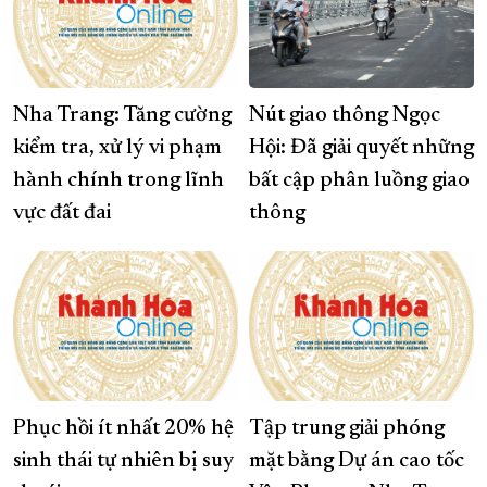
Nha Trang: Tăng cường
Nút giao thông Ngọc
kiểm tra, xử lý vi phạm
Hội: Đã giải quyết những
hành chính trong lĩnh
bất cập phân luồng giao
vực đất đai
thông
Phục hồi ít nhất 20% hệ
Tập trung giải phóng
sinh thái tự nhiên bị suy
mặt bằng Dự án cao tốc