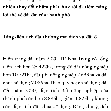
nhiều thay đổi nhằm phát huy tối đa tiềm năng,
XÂY DỰNG KHÁNH HÒA TRỞ THÀNH THÀNH PHỐ TRỰC THUỘC 
lợi thế về đất đai của thành phố.
ĐẠI HỘI ĐẢNG CÁC CẤP
TRANG CHỦ
VỀ BÁO KHÁNH HÒA
Tăng diện tích đất thương mại dịch vụ, đất ở
Hiện trạng đất năm 2020, TP. Nha Trang có tổng
diện tích hơn 25.422ha, trong đó đất nông nghiệp
hơn 10.721ha, đất phi nông nghiệp 7.633ha và đất
chưa sử dụng 7.066ha. Theo quy hoạch sử dụng đất
đến năm 2030, diện tích đất nông nghiệp của
thành phố còn hơn 8.896ha, giảm 1.825ha; không
còn diện tích đất chưa sử dụng. Đáng chú ý, đến