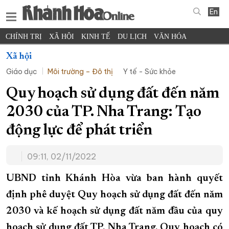
En
CHÍNH TRỊ
XÃ HỘI
KINH TẾ
DU LỊCH
VĂN HÓA
THỂ THAO
ĐỜI SỐNG
TIN ĐỊA PHƯƠNG
Xã hội
Giáo dục
Môi trường – Đô thị
Y tế - Sức khỏe
KHOA HỌC - CÔNG NGHỆ
PHÁP LUẬT
BẠN ĐỌC
PHÓNG SỰ
THẾ GIỚI
MULTIMEDIA
VIDEO
ĐỌC BÁO ONLINE
Quy hoạch sử dụng đất đến năm
PODCAST
THÔNG TIN - QUẢNG CÁO
2030 của TP. Nha Trang: Tạo
QUY HOẠCH TỈNH KHÁNH HÒA
động lực để phát triển
TRƯỜNG SA BIỂN ĐẢO QUÊ HƯƠNG
09:11, 02/11/2022
CHUNG TAY CẢI CÁCH HÀNH CHÍNH
XÂY DỰNG NÔNG THÔN MỚI
LỊCH CẮT ĐIỆN
UBND tỉnh Khánh Hòa vừa ban hành quyết
TÀU - XE - MÁY BAY
định phê duyệt Quy hoạch sử dụng đất đến năm
2030 và kế hoạch sử dụng đất năm đầu của quy
KỶ NIỆM 370 NĂM XÂY DỰNG VÀ PHÁT TRIỂN TỈNH KHÁNH HÒA
hoạch sử dụng đất TP. Nha Trang. Quy hoạch có
KHOẢNH KHẮC ĐẸP XỨ TRẦM