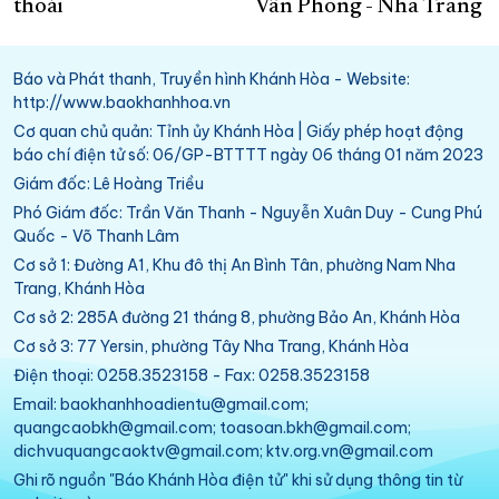
thoái
Vân Phong - Nha Trang
Báo và Phát thanh, Truyền hình Khánh Hòa - Website:
http://www.baokhanhhoa.vn
Cơ quan chủ quản: Tỉnh ủy Khánh Hòa | Giấy phép hoạt động
báo chí điện tử số: 06/GP-BTTTT ngày 06 tháng 01 năm 2023
Giám đốc: Lê Hoàng Triều
Phó Giám đốc: Trần Văn Thanh - Nguyễn Xuân Duy - Cung Phú
Quốc - Võ Thanh Lâm
Cơ sở 1: Đường A1, Khu đô thị An Bình Tân, phường Nam Nha
Trang, Khánh Hòa
Cơ sở 2: 285A đường 21 tháng 8, phường Bảo An, Khánh Hòa
Cơ sở 3: 77 Yersin, phường Tây Nha Trang, Khánh Hòa
Điện thoại: 0258.3523158 - Fax: 0258.3523158
Email: baokhanhhoadientu@gmail.com;
quangcaobkh@gmail.com; toasoan.bkh@gmail.com;
dichvuquangcaoktv@gmail.com; ktv.org.vn@gmail.com
Ghi rõ nguồn "Báo Khánh Hòa điện tử" khi sử dụng thông tin từ