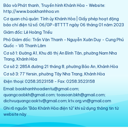
Báo và Phát thanh, Truyền hình Khánh Hòa - Website:
http://www.baokhanhhoa.vn
Cơ quan chủ quản: Tỉnh ủy Khánh Hòa | Giấy phép hoạt động
báo chí điện tử số: 06/GP-BTTTT ngày 06 tháng 01 năm 2023
Giám đốc: Lê Hoàng Triều
Phó Giám đốc: Trần Văn Thanh - Nguyễn Xuân Duy - Cung Phú
Quốc - Võ Thanh Lâm
Cơ sở 1: Đường A1, Khu đô thị An Bình Tân, phường Nam Nha
Trang, Khánh Hòa
Cơ sở 2: 285A đường 21 tháng 8, phường Bảo An, Khánh Hòa
Cơ sở 3: 77 Yersin, phường Tây Nha Trang, Khánh Hòa
Điện thoại: 0258.3523158 - Fax: 0258.3523158
Email: baokhanhhoadientu@gmail.com;
quangcaobkh@gmail.com; toasoan.bkh@gmail.com;
dichvuquangcaoktv@gmail.com; ktv.org.vn@gmail.com
Ghi rõ nguồn "Báo Khánh Hòa điện tử" khi sử dụng thông tin từ
website này