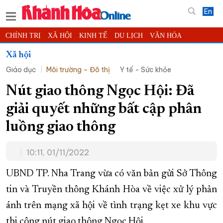
En
CHÍNH TRỊ
XÃ HỘI
KINH TẾ
DU LỊCH
VĂN HÓA
THỂ THAO
ĐỜI SỐNG
TIN ĐỊA PHƯƠNG
Xã hội
Giáo dục
Môi trường – Đô thị
Y tế - Sức khỏe
KHOA HỌC - CÔNG NGHỆ
PHÁP LUẬT
BẠN ĐỌC
PHÓNG SỰ
THẾ GIỚI
MULTIMEDIA
VIDEO
ĐỌC BÁO ONLINE
Nút giao thông Ngọc Hội: Đã
PODCAST
THÔNG TIN - QUẢNG CÁO
giải quyết những bất cập phân
QUY HOẠCH TỈNH KHÁNH HÒA
luồng giao thông
TRƯỜNG SA BIỂN ĐẢO QUÊ HƯƠNG
10:11, 01/11/2022
CHUNG TAY CẢI CÁCH HÀNH CHÍNH
XÂY DỰNG NÔNG THÔN MỚI
LỊCH CẮT ĐIỆN
UBND TP. Nha Trang vừa có văn bản gửi Sở Thông
TÀU - XE - MÁY BAY
tin và Truyền thông Khánh Hòa về việc xử lý phản
ánh trên mạng xã hội về tình trạng kẹt xe khu vực
KỶ NIỆM 370 NĂM XÂY DỰNG VÀ PHÁT TRIỂN TỈNH KHÁNH HÒA
thi công nút giao thông Ngọc Hội.
KHOẢNH KHẮC ĐẸP XỨ TRẦM