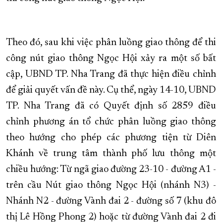
XÂY DỰNG KHÁNH HÒA TRỞ THÀNH THÀNH PHỐ TRỰC THUỘC 
ĐẠI HỘI ĐẢNG CÁC CẤP
TRANG CHỦ
VỀ BÁO KHÁNH HÒA
Theo đó, sau khi việc phân luồng giao thông để thi
công nút giao thông Ngọc Hội xảy ra một số bất
cập, UBND TP. Nha Trang đã thực hiện điều chỉnh
để giải quyết vấn đề này. Cụ thể, ngày 14-10, UBND
TP. Nha Trang đã có Quyết định số 2859 điều
chỉnh phương án tổ chức phân luồng giao thông
theo hướng cho phép các phương tiện từ Diên
Khánh về trung tâm thành phố lưu thông một
chiều hướng: Từ ngã giao đường 23-10 - đường A1 -
trên cầu Nút giao thông Ngọc Hội (nhánh N3) -
Nhánh N2 - đường Vành đai 2 - đường số 7 (khu đô
thị Lê Hồng Phong 2) hoặc từ đường Vành đai 2 đi