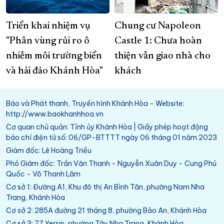
Triển khai nhiệm vụ
Chung cư Napoleon
"Phân vùng rủi ro ô
Castle 1: Chưa hoàn
nhiễm môi trường biển
thiện vẫn giao nhà cho
và hải đảo Khánh Hòa"
khách
Báo và Phát thanh, Truyền hình Khánh Hòa - Website:
http://www.baokhanhhoa.vn
Cơ quan chủ quản: Tỉnh ủy Khánh Hòa | Giấy phép hoạt động
báo chí điện tử số: 06/GP-BTTTT ngày 06 tháng 01 năm 2023
Giám đốc: Lê Hoàng Triều
Phó Giám đốc: Trần Văn Thanh - Nguyễn Xuân Duy - Cung Phú
Quốc - Võ Thanh Lâm
Cơ sở 1: Đường A1, Khu đô thị An Bình Tân, phường Nam Nha
Trang, Khánh Hòa
Cơ sở 2: 285A đường 21 tháng 8, phường Bảo An, Khánh Hòa
Cơ sở 3: 77 Yersin, phường Tây Nha Trang, Khánh Hòa