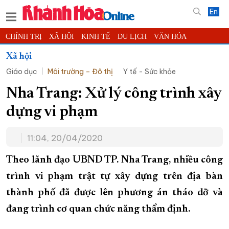
En
CHÍNH TRỊ
XÃ HỘI
KINH TẾ
DU LỊCH
VĂN HÓA
THỂ THAO
ĐỜI SỐNG
TIN ĐỊA PHƯƠNG
Xã hội
Giáo dục
Môi trường – Đô thị
Y tế - Sức khỏe
KHOA HỌC - CÔNG NGHỆ
PHÁP LUẬT
BẠN ĐỌC
PHÓNG SỰ
THẾ GIỚI
MULTIMEDIA
VIDEO
ĐỌC BÁO ONLINE
Nha Trang: Xử lý công trình xây
PODCAST
THÔNG TIN - QUẢNG CÁO
dựng vi phạm
QUY HOẠCH TỈNH KHÁNH HÒA
11:04, 20/04/2020
TRƯỜNG SA BIỂN ĐẢO QUÊ HƯƠNG
CHUNG TAY CẢI CÁCH HÀNH CHÍNH
Theo lãnh đạo UBND TP. Nha Trang, nhiều công
trình vi phạm trật tự xây dựng trên địa bàn
XÂY DỰNG NÔNG THÔN MỚI
LỊCH CẮT ĐIỆN
thành phố đã được lên phương án tháo dỡ và
TÀU - XE - MÁY BAY
đang trình cơ quan chức năng thẩm định.
KỶ NIỆM 370 NĂM XÂY DỰNG VÀ PHÁT TRIỂN TỈNH KHÁNH HÒA
KHOẢNH KHẮC ĐẸP XỨ TRẦM