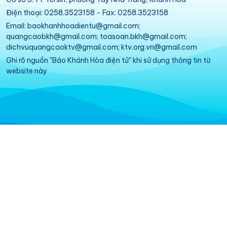
Điện thoại: 0258.3523158 - Fax: 0258.3523158
Email: baokhanhhoadientu@gmail.com;
quangcaobkh@gmail.com; toasoan.bkh@gmail.com;
dichvuquangcaoktv@gmail.com; ktv.org.vn@gmail.com
Ghi rõ nguồn "Báo Khánh Hòa điện tử" khi sử dụng thông tin từ
website này